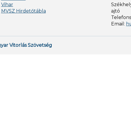
Vihar
Székhely
MVSZ Hirdetőtábla
ajtó
Telefon
Email:
h
yar Vitorlás Szövetség