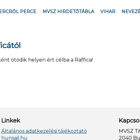
ERCRŐL PERCE
MVSZ HIRDETŐTÁBLA
VIHAR
NEVEZ
icától
t ötödik helyen ért célba a Raffica!
Linkek
Kapcso
Általános adatkezelési tájékoztató
MVSZ Ti
hunsail.hu
2040 Bud