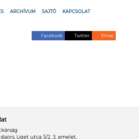
ÉS
ARCHÍVUM
SAJTÓ
KAPCSOLAT
Facebook
Twitter
Email
lat
tkárság
aörs, Liget utca 3/2. 3. emelet.