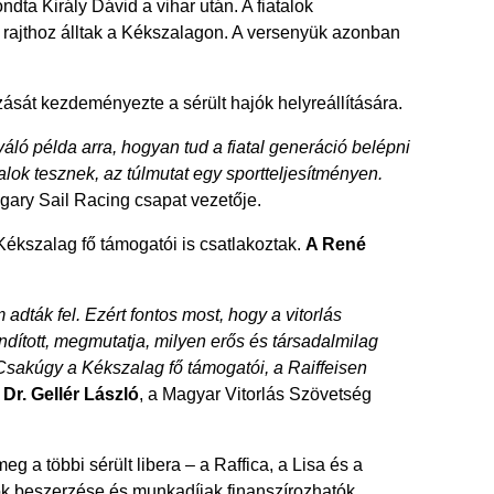
dta Király Dávid a vihar után. A fiatalok
l rajthoz álltak a Kékszalagon. A versenyük azonban
sát kezdeményezte a sérült hajók helyreállítására.
ló példa arra, hogyan tud a fiatal generáció belépni
alok tesznek, az túlmutat egy sportteljesítményen.
ary Sail Racing csapat vezetője.
Kékszalag fő támogatói is csatlakoztak.
A René
 adták fel. Ezért fontos most, hogy a vitorlás
dított, megmutatja, milyen erős és társadalmilag
 Csakúgy a Kékszalag fő támogatói, a Raiffeisen
 Dr. Gellér László
, a Magyar Vitorlás Szövetség
a többi sérült libera – a Raffica, a Lisa és a
gok beszerzése és munkadíjak finanszírozhatók.