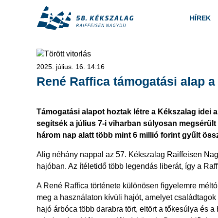
HÍREK
2025. július. 16. 14:16
René Raffica támogatási alap a
Támogatási alapot hoztak létre a Kékszalag idei 
segítsék a július 7-i viharban súlyosan megsérült l
három nap alatt több mint 6 millió forint gyűlt öss
Alig néhány nappal az 57. Kékszalag Raiffeisen Nagydí
hajóban. Az ítéletidő több legendás liberát, így a Raf
A René Raffica története különösen figyelemre méltó.
meg a használaton kívüli hajót, amelyet családtagok 
hajó árbóca több darabra tört, eltört a tőkesúlya és a 