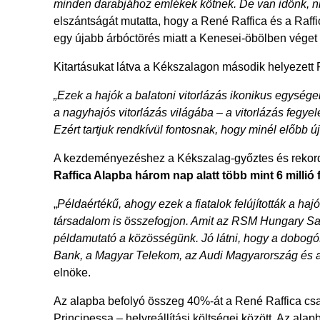
minden darabjához emlékek kötnek. De van időnk, ni
elszántságát mutatta, hogy a René Raffica és a Raff
egy újabb árbóctörés miatt a Kenesei-öbölben véget é
Kitartásukat látva a Kékszalagon második helyezett
„Ezek a hajók a balatoni vitorlázás ikonikus egység
a nagyhajós vitorlázás világába – a vitorlázás fegye
Ezért tartjuk rendkívül fontosnak, hogy minél előbb ú
A kezdeményezéshez a Kékszalag-győztes és rekorder 
Raffica Alapba három nap alatt több mint 6 millió f
„
Példaértékű, ahogy ezek a fiatalok felújították a haj
társadalom is összefogjon. Amit az RSM Hungary Sail
példamutató a közösségünk. Jó látni, hogy a dobogós
Bank, a Magyar Telekom, az Audi Magyarország és a
elnöke.
Az alapba befolyó összeg 40%-át a René Raffica csap
Principessa – helyreállítási költségei között. Az al