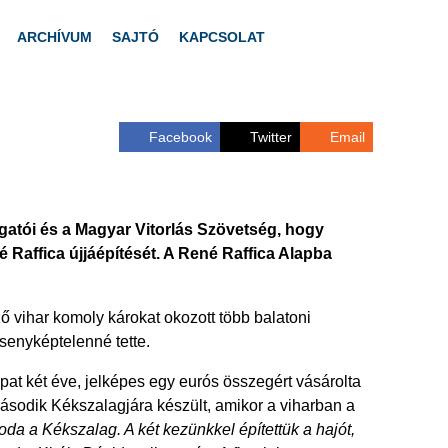
ARCHÍVUM
SAJTÓ
KAPCSOLAT
Facebook
Twitter
Email
ogatói és a Magyar Vitorlás Szövetség, hogy
né Raffica újjáépítését. A René Raffica Alapba
ző vihar komoly károkat okozott több balatoni
rsenyképtelenné tette.
apat két éve, jelképes egy eurós összegért vásárolta
 második Kékszalagjára készült, amikor a viharban a
a a Kékszalag. A két kezünkkel építettük a hajót,