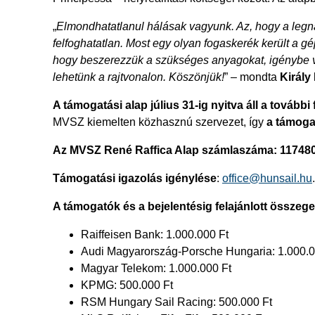
„
Elmondhatatlanul hálásak vagyunk. Az, hogy a legn
felfoghatatlan. Most egy olyan fogaskerék került a gé
hogy beszerezzük a szükséges anyagokat, igénybe ve
lehetünk a rajtvonalon. Köszönjük!
” – mondta
Király
A támogatási alap július 31-ig nyitva áll a további 
MVSZ kiemelten közhasznú szervezet, így
a támoga
Az MVSZ René Raffica Alap számlaszáma: 11748
Támogatási igazolás igénylése
:
office@hunsail.hu
.
A támogatók és a bejelentésig felajánlott összege
Raiffeisen Bank: 1.000.000 Ft
Audi Magyarország-Porsche Hungaria: 1.000.0
Magyar Telekom: 1.000.000 Ft
KPMG: 500.000 Ft
RSM Hungary Sail Racing: 500.000 Ft