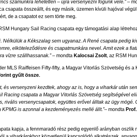
ncs számunkra lehetetlen – újra versenyezni fogunk vele.”
– mon
ica csapata összeállt, és egy másik, üzemen kívüli hajóval végü
rt, de a csapatot ez sem törte meg.
 RSM Hungary Sail Racing csapata egy támogatási alap létrehozá
ei. Nélkülük a Kékszalag sem ugyanaz. A René csapata pedig kivá
lemre, elköteleződésre és csapatmunkára nevel. Amit ezek a fiat
jra vízre szállhassanak.”
– mondta
Kalocsai Zsolt
, az RSM Hung
MLS Raiffeisen Fifty-fifty, a Magyar Vitorlás Szövetség és a 
orint gyűlt össze.
ót, és versenyzeni kezdtek, ahogy az is, hogy a viharkár után sem
 Racing csapata a Magyar Vitorlás Szövetség segítségével elin
, rivális versenycsapatok, együttes erővel álltak az ügy mögé.
 KPMG is azonnal a kezdeményezés mellé állt.”
– mondta
Prof.
ata kapja, a fennmaradó rész pedig egyenlő arányban oszlik meg 
apból a viharkárokhoz közvetlenül kapcsolódó alkatrészek, anya