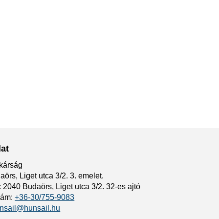
at
kárság
örs, Liget utca 3/2. 3. emelet.
 2040 Budaörs, Liget utca 3/2. 32-es ajtó
zám:
+36-30/755-9083
nsail@hunsail.hu