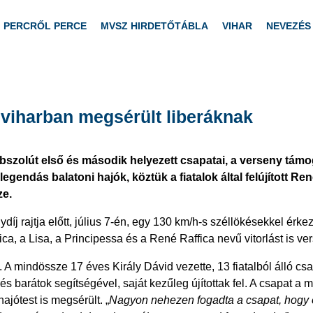
PERCRŐL PERCE
MVSZ HIRDETŐTÁBLA
VIHAR
NEVEZÉS
 viharban megsérült liberáknak
abszolút első és második helyezett csapatai, a verseny tám
egendás balatoni hajók, köztük a fiatalok által felújított Re
ze.
j rajtja előtt, július 7-én, egy 130 km/h-s széllökésekkel érke
fica, a Lisa, a Principessa és a René Raffica nevű vitorlást is ve
 A mindössze 17 éves Király Dávid vezette, 13 fiatalból álló cs
és barátok segítségével, saját kezűleg újítottak fel. A csapat a
hajótest is megsérült. „
Nagyon nehezen fogadta a csapat, hogy od