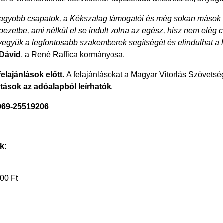
agyobb csapatok, a Kékszalag támogatói és még sokan mások ö
pezetbe, ami nélkül el se indult volna az egész, hisz nem elég cs
gyük a legfontosabb szakemberek segítségét és elindulhat a ha
 Dávid
, a René Raffica kormányosa.
felajánlások előtt.
A felajánlásokat a Magyar Vitorlás Szövetsé
tások az adóalapból leírhatók
.
069-25519206
k:
00 Ft