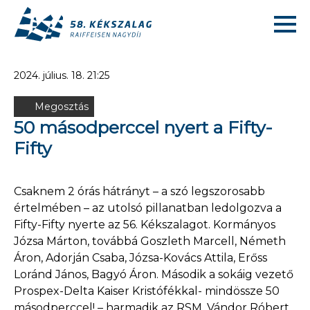
2024. július. 18. 21:25
Megosztás
50 másodperccel nyert a Fifty-
Fifty
Csaknem 2 órás hátrányt – a szó legszorosabb
értelmében – az utolsó pillanatban ledolgozva a
Fifty-Fifty nyerte az 56. Kékszalagot. Kormányos
Józsa Márton, továbbá Goszleth Marcell, Németh
Áron, Adorján Csaba, Józsa-Kovács Attila, Erőss
Loránd János, Bagyó Áron. Második a sokáig vezető
Prospex-Delta Kaiser Kristófékkal- mindössze 50
másodperccel! – harmadik az RSM, Vándor Róbert