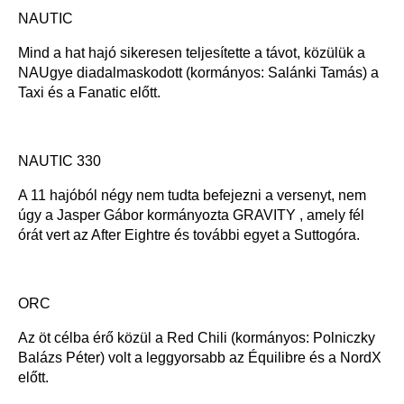
NAUTIC
Mind a hat hajó sikeresen teljesítette a távot, közülük a
NAUgye diadalmaskodott (kormányos: Salánki Tamás) a
Taxi és a Fanatic előtt.
NAUTIC 330
A 11 hajóból négy nem tudta befejezni a versenyt, nem
úgy a Jasper Gábor kormányozta GRAVITY , amely fél
órát vert az After Eightre és további egyet a Suttogóra.
ORC
Az öt célba érő közül a Red Chili (kormányos: Polniczky
Balázs Péter) volt a leggyorsabb az Équilibre és a NordX
előtt.