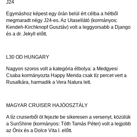
J24
Egymáshoz képest egy órán belül ért célba a hétből
megmaradt négy J24-es. Az Utasellátó (kormányos:
Kendeh-Kirchknopf Gusztáv) volt a leggyorsabb a Django
és a dr. Jekyll előtt.
L30 OD HUNGARY
Nagyon szoros volt a kategória élbolya: a Medgyesi
Csaba kormányozta Happy Merida csak tíz percet vert a
Rusalkára, harmadik a Vera Natura lett.
MAGYAR CRUISER HAJÓOSZTÁLY
A tíz cruiserből öt fejezte be sikeresen a versenyt, közülük
a SunShine (kormányos: Tóth Tamás Péter) volt a legjobb
az Ónix és a Dolce Vita I. előtt.