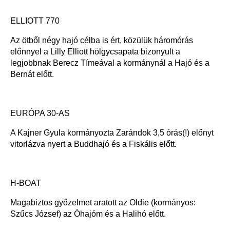
ELLIOTT 770
Az ötből négy hajó célba is ért, közülük háromórás
előnnyel a Lilly Elliott hölgycsapata bizonyult a
legjobbnak Berecz Tímeával a kormánynál a Hajó és a
Bernát előtt.
EURÓPA 30-AS
A Kajner Gyula kormányozta Zarándok 3,5 órás(!) előnyt
vitorlázva nyert a Buddhajó és a Fiskális előtt.
H-BOAT
Magabiztos győzelmet aratott az Oldie (kormányos:
Szűcs József) az Óhajóm és a Halihó előtt.