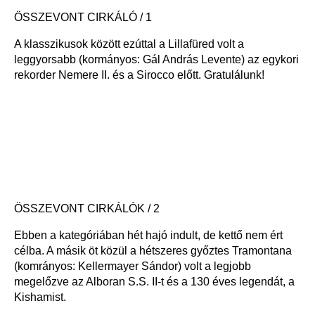
ÖSSZEVONT CIRKÁLÓ / 1
A klasszikusok között ezúttal a Lillafüred volt a
leggyorsabb (kormányos: Gál András Levente) az egykori
rekorder Nemere II. és a Sirocco előtt. Gratulálunk!
ÖSSZEVONT CIRKÁLÓK / 2
Ebben a kategóriában hét hajó indult, de kettő nem ért
célba. A másik öt közül a hétszeres győztes Tramontana
(komrányos: Kellermayer Sándor) volt a legjobb
megelőzve az Alboran S.S. II-t és a 130 éves legendát, a
Kishamist.