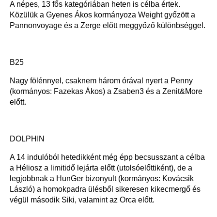
A népes, 13 fős kategóriában heten is célba értek.
Közülük a Gyenes Ákos kormányoza Weight győzött a
Pannonvoyage és a Zerge előtt meggyőző különbséggel.
B25
Nagy fölénnyel, csaknem három órával nyert a Penny
(kormányos: Fazekas Ákos) a Zsaben3 és a Zenit&More
előtt.
DOLPHIN
A 14 indulóból hetedikként még épp becsusszant a célba
a Héliosz a limitidő lejárta előtt (utolsóelőttiként), de a
legjobbnak a HunGer bizonyult (kormányos: Kovácsik
László) a homokpadra ülésből sikeresen kikecmergő és
végül második Siki, valamint az Orca előtt.