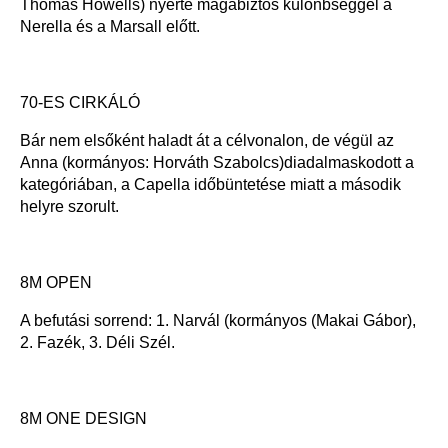
Thomas Howells) nyerte magabiztos különbséggel a
Nerella és a Marsall előtt.
70-ES CIRKÁLÓ
Bár nem elsőként haladt át a célvonalon, de végül az
Anna (kormányos: Horváth Szabolcs)diadalmaskodott a
kategóriában, a Capella időbüntetése miatt a második
helyre szorult.
8M OPEN
A befutási sorrend: 1. Narvál (kormányos (Makai Gábor),
2. Fazék, 3. Déli Szél.
8M ONE DESIGN