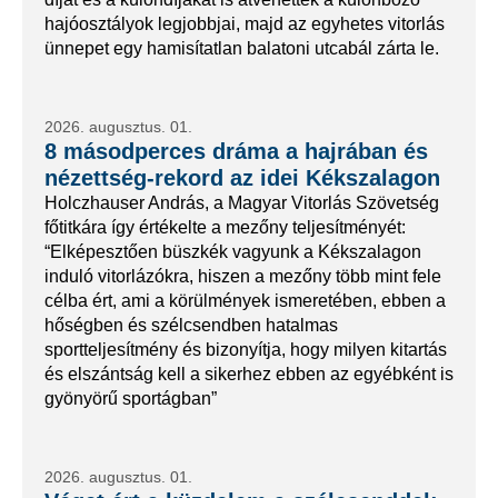
hajóosztályok legjobbjai, majd az egyhetes vitorlás
ünnepet egy hamisítatlan balatoni utcabál zárta le.
2026. augusztus. 01.
8 másodperces dráma a hajrában és
nézettség-rekord az idei Kékszalagon
Holczhauser András, a Magyar Vitorlás Szövetség
főtitkára így értékelte a mezőny teljesítményét:
“Elképesztően büszkék vagyunk a Kékszalagon
induló vitorlázókra, hiszen a mezőny több mint fele
célba ért, ami a körülmények ismeretében, ebben a
hőségben és szélcsendben hatalmas
sportteljesítmény és bizonyítja, hogy milyen kitartás
és elszántság kell a sikerhez ebben az egyébként is
gyönyörű sportágban”
2026. augusztus. 01.