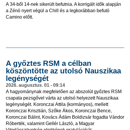
A 34-ből 14-nek sikerült befutnia. A korrigált idők alapján
a Zénó nyert végül a Chill és a legkorábban befutó
Camino előtt.
A győztes RSM a célban
köszöntötte az utolsó Nauszikaa
legénységét
2026. augusztus. 01 - 09:14
A hagyománynak megfelelően az abszolút győztes RSM
csapata pezsgővel várta az utolsó helyezett Nauszikaa
legénységét. Koronczai Attila (kormányos), mellett
Koronczai Krisztián, Szőke Ákos, Koronczai Bence,
Koronczai Bálint, Kovács Ádám Boldizsár fogadta Vándor
Róberték, valamint Gellér László, a Magyar
Vitorlásszövetség elnökének gratulációját.