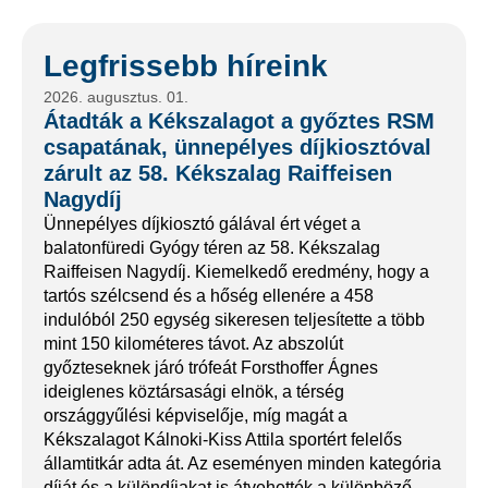
Legfrissebb híreink
2026. augusztus. 01.
Átadták a Kékszalagot a győztes RSM
csapatának, ünnepélyes díjkiosztóval
zárult az 58. Kékszalag Raiffeisen
Nagydíj
Ünnepélyes díjkiosztó gálával ért véget a
balatonfüredi Gyógy téren az 58. Kékszalag
Raiffeisen Nagydíj. Kiemelkedő eredmény, hogy a
tartós szélcsend és a hőség ellenére a 458
indulóból 250 egység sikeresen teljesítette a több
mint 150 kilométeres távot. Az abszolút
győzteseknek járó trófeát Forsthoffer Ágnes
ideiglenes köztársasági elnök, a térség
országgyűlési képviselője, míg magát a
Kékszalagot Kálnoki-Kiss Attila sportért felelős
államtitkár adta át. Az eseményen minden kategória
díját és a különdíjakat is átvehették a különböző