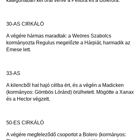
kategóriában két órát verve a Peltóra és a Boleróra.
30-AS CIRKÁLÓ
A végére hármas maradtak: a Weöres Szabolcs
kormányozta Regulus megelőzte a Hárpiát, harmadik az
Emese lett.
33-AS
A kilencből hat hajó célba ért, és a végén a Madicken
(kormányos: Gömbös Lóránd) örülhetett. Mögötte a Xanax
és a Hector végzett.
50-ES CIRKÁLÓ
A végére megfeleződő csoportot a Bolero (kormányos: