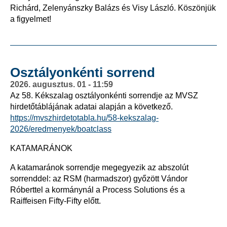
Richárd, Zelenyánszky Balázs és Visy László. Köszönjük
a figyelmet!
Osztályonkénti sorrend
2026. augusztus. 01 - 11:59
Az 58. Kékszalag osztályonkénti sorrendje az MVSZ
hirdetőtáblájának adatai alapján a következő.
https://mvszhirdetotabla.hu/58-kekszalag-
2026/eredmenyek/boatclass
KATAMARÁNOK
A katamaránok sorrendje megegyezik az abszolút
sorrenddel: az RSM (harmadszor) győzött Vándor
Róberttel a kormánynál a Process Solutions és a
Raiffeisen Fifty-Fifty előtt.