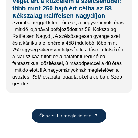
Véget ért a küzdelem a szélcsenddel:
több mint 250 hajó ért célba az 58.
Kékszalag Raiffeisen Nagydíjon
Szombat reggel kilenc órakor, a negyvennyolc órás
limitidő lejártával befejeződött az 58. Kékszalag
Raiffeisen Nagydíj. A szélsőségesen gyenge szél
és a kánikula ellenére a 458 indulóból több mint
250 egység sikeresen teljesítette a távot, utolsóként
a Nauszikaa futott be a balatonfüredi célba,
fantasztikus időzítéssel, 8 másodperccel a 48 órás
limitidő előtt!!! A hagyományoknak megfelelően a
győztes RSM csapata fogadta őket a célban. Szép
gesztus!
Összes hír megtekintése