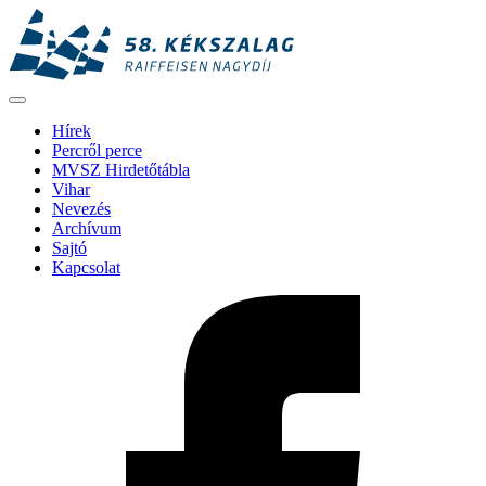
Hírek
Percről perce
MVSZ Hirdetőtábla
Vihar
Nevezés
Archívum
Sajtó
Kapcsolat