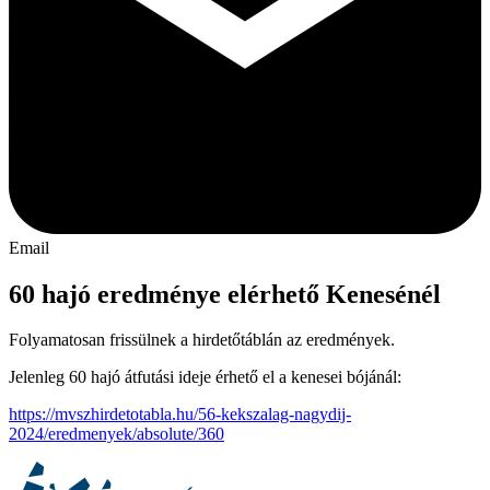
Email
60 hajó eredménye elérhető Kenesénél
Folyamatosan frissülnek a hirdetőtáblán az eredmények.
Jelenleg 60 hajó átfutási ideje érhető el a kenesei bójánál:
https://mvszhirdetotabla.hu/56-kekszalag-nagydij-
2024/eredmenyek/absolute/360