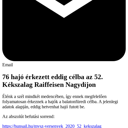
Email
76 hajó érkezett eddig célba az 52.
Kékszalag Raiffeisen Nagydíjon
Élénk a szél mindkét medencében, így ennek megfelelően
folyamatosan érkeznek a hajók a balatonfüredi célba. A jelenlegi
adatok alapján, eddig hetvenhat hajó futott be.
Az abszolút befutási sorrend:
https://hunsail.hu/mvsz-versenyek_2020_52_kekszalag