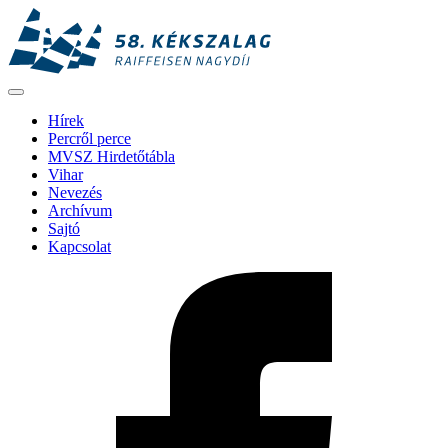
Hírek
Percről perce
MVSZ Hirdetőtábla
Vihar
Nevezés
Archívum
Sajtó
Kapcsolat