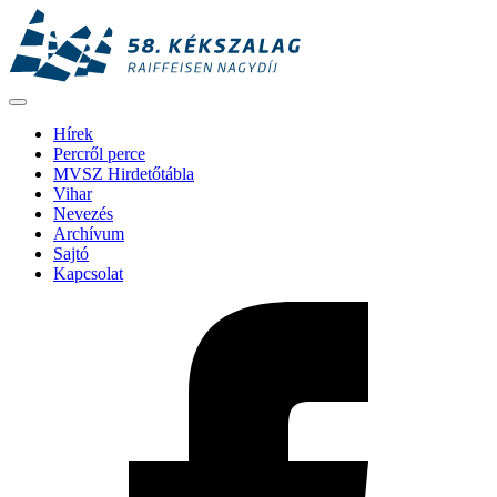
Hírek
Percről perce
MVSZ Hirdetőtábla
Vihar
Nevezés
Archívum
Sajtó
Kapcsolat