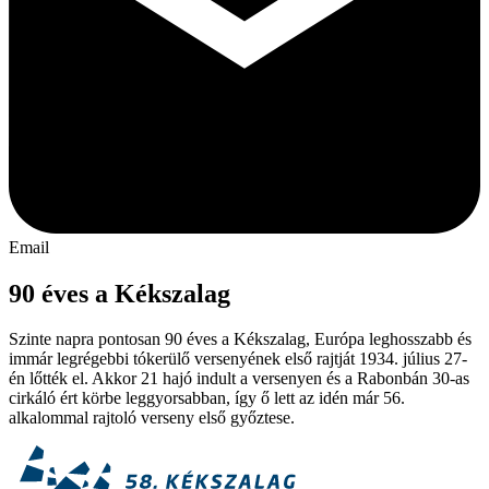
Email
90 éves a Kékszalag
Szinte napra pontosan 90 éves a Kékszalag, Európa leghosszabb és
immár legrégebbi tókerülő versenyének első rajtját 1934. július 27-
én lőtték el. Akkor 21 hajó indult a versenyen és a Rabonbán 30-as
cirkáló ért körbe leggyorsabban, így ő lett az idén már 56.
alkalommal rajtoló verseny első győztese.