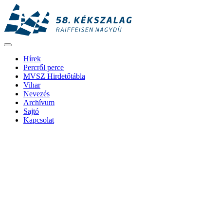
Hírek
Percről perce
MVSZ Hirdetőtábla
Vihar
Nevezés
Archívum
Sajtó
Kapcsolat