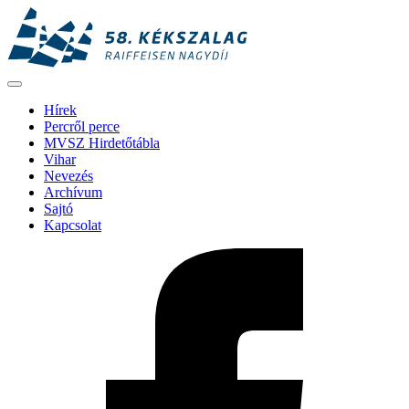
Hírek
Percről perce
MVSZ Hirdetőtábla
Vihar
Nevezés
Archívum
Sajtó
Kapcsolat