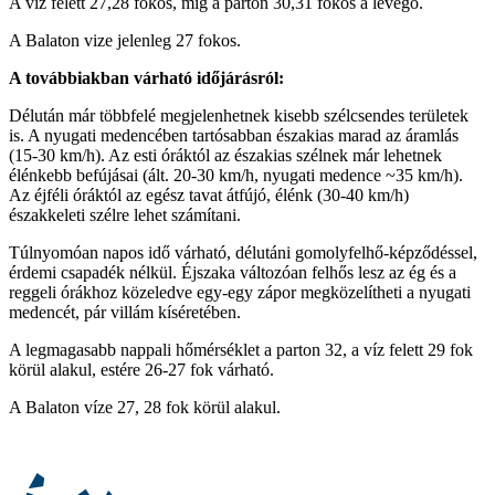
A víz felett 27,28 fokos, míg a parton 30,31 fokos a levegő.
A Balaton vize jelenleg 27 fokos.
A továbbiakban várható időjárásról:
Délután már többfelé megjelenhetnek kisebb szélcsendes területek
is. A nyugati medencében tartósabban északias marad az áramlás
(15-30 km/h). Az esti óráktól az északias szélnek már lehetnek
élénkebb befújásai (ált. 20-30 km/h, nyugati medence ~35 km/h).
Az éjféli óráktól az egész tavat átfújó, élénk (30-40 km/h)
északkeleti szélre lehet számítani.
Túlnyomóan napos idő várható, délutáni gomolyfelhő-képződéssel,
érdemi csapadék nélkül. Éjszaka változóan felhős lesz az ég és a
reggeli órákhoz közeledve egy-egy zápor megközelítheti a nyugati
medencét, pár villám kíséretében.
A legmagasabb nappali hőmérséklet a parton 32, a víz felett 29 fok
körül alakul, estére 26-27 fok várható.
A Balaton víze 27, 28 fok körül alakul.