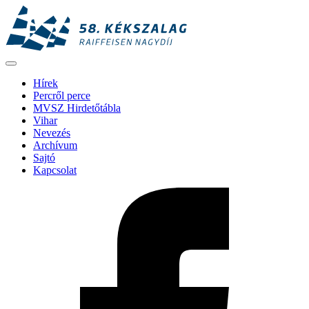
Hírek
Percről perce
MVSZ Hirdetőtábla
Vihar
Nevezés
Archívum
Sajtó
Kapcsolat