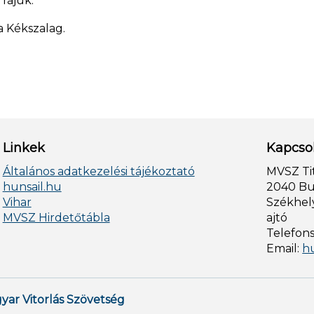
 rájuk.
 a Kékszalag.
Linkek
Kapcso
Általános adatkezelési tájékoztató
MVSZ Ti
hunsail.hu
2040 Bud
Vihar
Székhely
MVSZ Hirdetőtábla
ajtó
Telefon
Email:
h
yar Vitorlás Szövetség