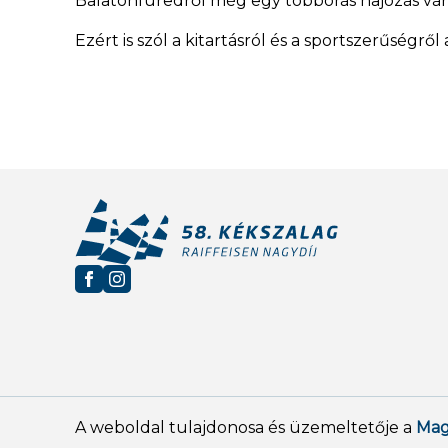
Balatonfüredről még egy többórás hajózás vár
Ezért is szól a kitartásról és a sportszerűségről
A weboldal tulajdonosa és üzemeltetője a
Mag