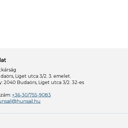
lat
tkárság
aörs, Liget utca 3/2. 3. emelet.
: 2040 Budaörs, Liget utca 3/2. 32-es
szám:
+36-30/755-9083
unsail@hunsail.hu