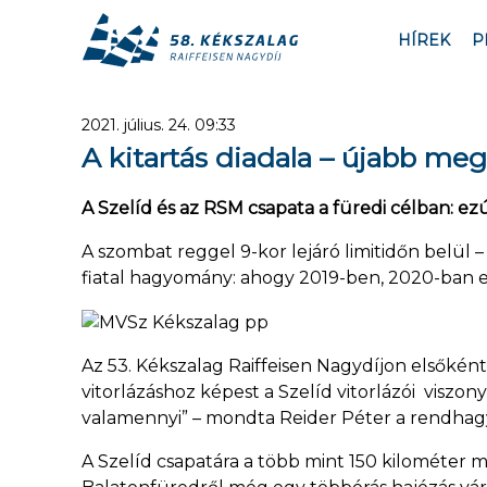
HÍREK
P
2021. július. 24. 09:33
A kitartás diadala – újabb me
A Szelíd és az RSM csapata a füredi célban: ezú
A szombat reggel 9-kor lejáró limitidőn belül 
fiatal hagyomány: ahogy 2019-ben, 2020-ban ezú
Az 53. Kékszalag Raiffeisen Nagydíjon elsőkén
vitorlázáshoz képest a Szelíd vitorlázói viszo
valamennyi” – mondta Reider Péter a rendhag
A Szelíd csapatára a több mint 150 kilométer 