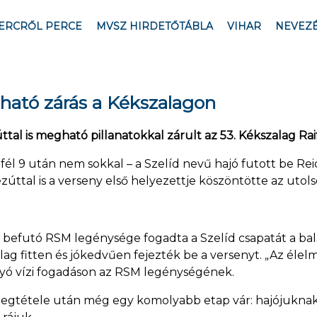
ERCRŐL PERCE
MVSZ HIRDETŐTÁBLA
VIHAR
NEVEZ
gható zárás a Kékszalagon
ttal is megható pillanatokkal zárult az 53. Kékszalag Rai
– fél 9 után nem sokkal – a Szelíd nevű hajó futott be R
ttal is a verseny első helyezettje köszöntötte az utols
t befutó RSM legénysége fogadta a Szelíd csapatát a bal
nylag fitten és jókedvűen fejezték be a versenyt. „Az éle
yó vízi fogadáson az RSM legénységének.
megtétele után még egy komolyabb etap vár: hajójuknak a