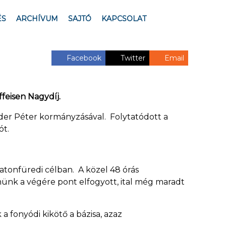
ÉS
ARCHÍVUM
SAJTÓ
KAPCSOLAT
Facebook
Twitter
Email
ffeisen Nagydíj.
eider Péter kormányzásával. Folytatódott a
ót.
atonfüredi célban. A közel 48 órás
lmünk a végére pont elfogyott, ital még maradt
 fonyódi kikötő a bázisa, azaz