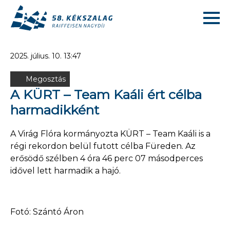
2025. július. 10. 13:47
Megosztás
A KÜRT – Team Kaáli ért célba
harmadikként
A Virág Flóra kormányozta KÜRT – Team Kaáli is a
régi rekordon belül futott célba Füreden. Az
erősödő szélben 4 óra 46 perc 07 másodperces
idővel lett harmadik a hajó.
Fotó: Szántó Áron