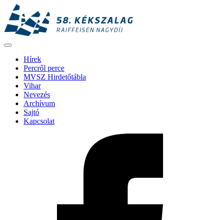
Hírek
Percről perce
MVSZ Hirdetőtábla
Vihar
Nevezés
Archívum
Sajtó
Kapcsolat