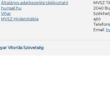
Általános adatkezelési tájékoztató
MVSZ Ti
hunsail.hu
2040 Bud
Vihar
Székhely
MVSZ Hirdetőtábla
ajtó
Telefon
Email:
h
yar Vitorlás Szövetség