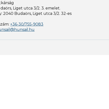
tkárság
aörs, Liget utca 3/2. 3. emelet.
: 2040 Budaörs, Liget utca 3/2. 32-es
szám:
+36-30/755-9083
unsail@hunsail.hu