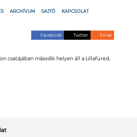
ÉS
ARCHÍVUM
SAJTÓ
KAPCSOLAT
Facebook
Twitter
Email
lön csatájában második helyen áll a Lillafüred,
lat