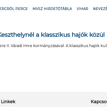
ERCRŐL PERCE
MVSZ HIRDETŐTÁBLA
VIHAR
NEVEZ
Keszthelynél a klasszikus hajók közül
ere II. Váradi Imre kormányzásával. A klasszikus hajók kü
Linkek
Kapcso