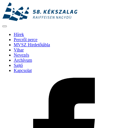
Hírek
Percről perce
MVSZ Hirdetőtábla
Vihar
Nevezés
Archívum
Sajtó
Kapcsolat