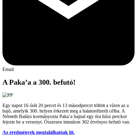
Email
A Paka’a a 300. befutó!
Egy napot 16 órát 20 percet és 13 másodpercet töltött a vízen az a
hajó, amelyik 300. helyen érkezett meg a balatonfüredi célba. A
Németh Balázs kormányozta Paka’a hajnal egy óra húsz perckor
fejezte be a versenyt. Összesen immáron 302 érvényes befutó van.
Az eredmények megtalálhatóak itt.