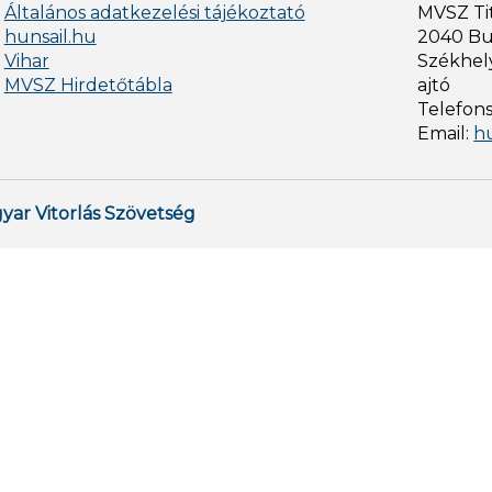
Általános adatkezelési tájékoztató
MVSZ Ti
hunsail.hu
2040 Bud
Vihar
Székhely
MVSZ Hirdetőtábla
ajtó
Telefon
Email:
h
yar Vitorlás Szövetség