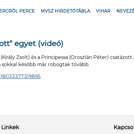
ERCRŐL PERCE
MVSZ HIRDETŐTÁBLA
VIHAR
NEVEZ
tt” egyet (videó)
 (Király Zsolt) és a Principessa (Oroszlán Péter) csatázott
m sokkal később már robogtak tovább.
/518033377319895
Linkek
Kapcso