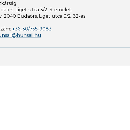
tkárság
aörs, Liget utca 3/2. 3. emelet.
: 2040 Budaörs, Liget utca 3/2. 32-es
szám:
+36-30/755-9083
unsail@hunsail.hu