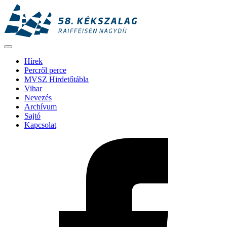
Hírek
Percről perce
MVSZ Hirdetőtábla
Vihar
Nevezés
Archívum
Sajtó
Kapcsolat