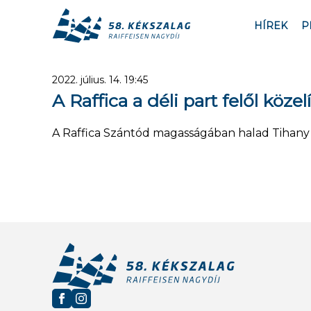
HÍREK
P
2022. július. 14. 19:45
A Raffica a déli part felől közelí
A Raffica Szántód magasságában halad Tihany f