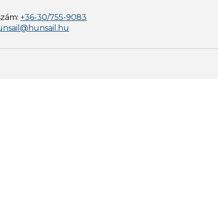
szám:
+36-30/755-9083
unsail@hunsail.hu