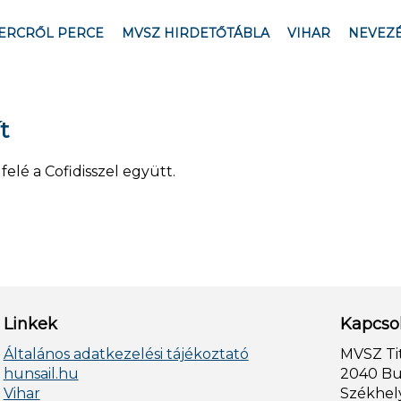
ERCRŐL PERCE
MVSZ HIRDETŐTÁBLA
VIHAR
NEVEZ
t
elé a Cofidisszel együtt.
Linkek
Kapcso
Általános adatkezelési tájékoztató
MVSZ Ti
hunsail.hu
2040 Bud
Vihar
Székhely