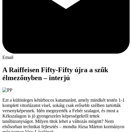
Email
A Raiffeisen Fifty-Fifty újra a szűk
élmezőnyben – interjú
Ezt a különleges kétárbocos katamaránt, amely mindkét testén 1-1
komplett vitorlázatot visel, sokáig csak erősebb szélben tartották
versenyképesnek. Idén megnyerték a Fehér szalagot, és most a
Kékszalagon is jó gyengeszeles képességekről tettek
tanúbizonyságot. Milyen titok lehet a változás mögött? Nem
elsősorban technikai fejlesztés – mondta Józsa Márton kormányos
még tegnap Visy Lászlónak.