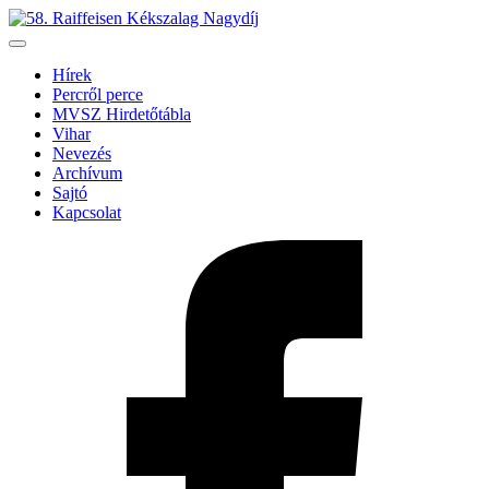
Hírek
Percről perce
MVSZ Hirdetőtábla
Vihar
Nevezés
Archívum
Sajtó
Kapcsolat