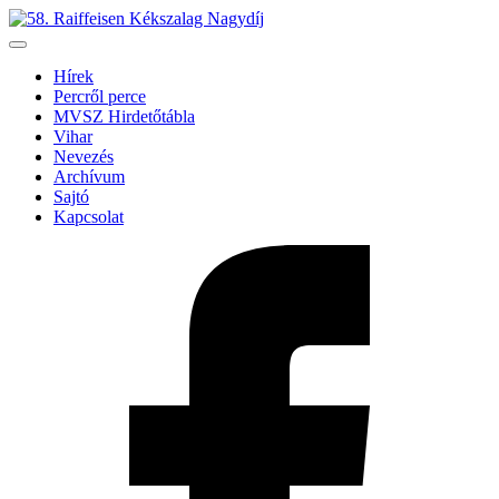
Hírek
Percről perce
MVSZ Hirdetőtábla
Vihar
Nevezés
Archívum
Sajtó
Kapcsolat