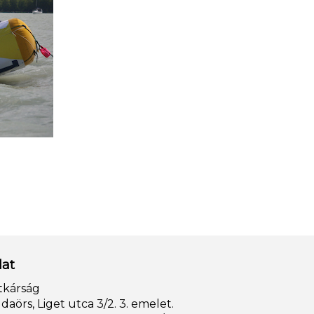
lat
tkárság
aörs, Liget utca 3/2. 3. emelet.