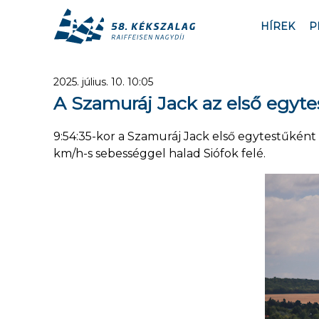
HÍREK
P
2025. július. 10. 10:05
A Szamuráj Jack az első egyt
9:54:35-kor a Szamuráj Jack első egytestűként 
km/h-s sebességgel halad Siófok felé.