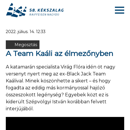
2022. július. 14. 12:33
Megosztás
A Team Kaáli az élmezőnyben
A katamarán specialista Virág Flóra idén öt nagy
versenyt nyert meg az ex-Black Jack Team
Kaálival. Minek köszönhette a sikert – és hogy
fogadta az eddig más kormányossal hajózó
összeszokott legénység? Egyebek közt ez is
kiderült Szépvölgyi István korábban felvett
interjújából.