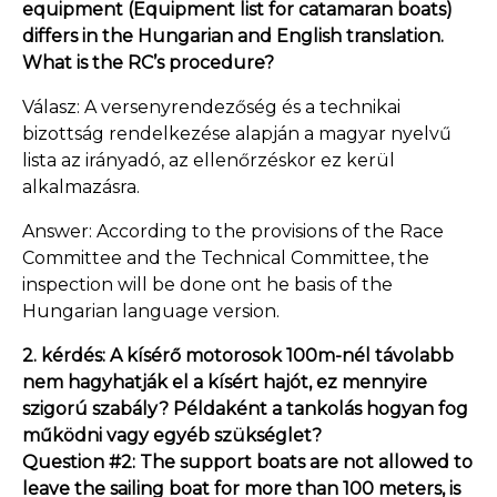
equipment (Equipment list for catamaran boats)
differs in the Hungarian and English translation.
What is the RC’s procedure?
Válasz: A versenyrendezőség és a technikai
bizottság rendelkezése alapján a magyar nyelvű
lista az irányadó, az ellenőrzéskor ez kerül
alkalmazásra.
Answer: According to the provisions of the Race
Committee and the Technical Committee, the
inspection will be done ont he basis of the
Hungarian language version.
2. kérdés: A kísérő motorosok 100m-nél távolabb
nem hagyhatják el a kísért hajót, ez mennyire
szigorú szabály? Példaként a tankolás hogyan fog
működni vagy egyéb szükséglet?
Question #2: The support boats are not allowed to
leave the sailing boat for more than 100 meters, is