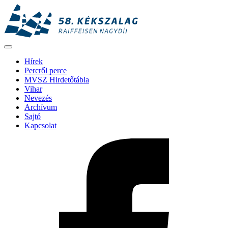
Hírek
Percről perce
MVSZ Hirdetőtábla
Vihar
Nevezés
Archívum
Sajtó
Kapcsolat