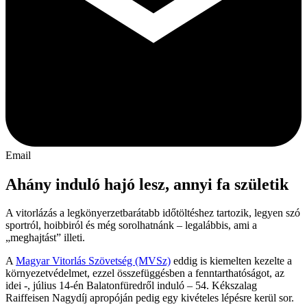
Email
Ahány induló hajó lesz, annyi fa születik
A vitorlázás a legkönyerzetbarátabb időtöltéshez tartozik, legyen szó
sportról, hoibbiról és még sorolhatnánk – legalábbis, ami a
„meghajtást” illeti.
A
Magyar Vitorlás Szövetség (MVSz)
eddig is kiemelten kezelte a
környezetvédelmet, ezzel összefüggésben a fenntarthatóságot, az
idei -, július 14-én Balatonfüredről induló – 54. Kékszalag
Raiffeisen Nagydíj apropóján pedig egy kivételes lépésre kerül sor.