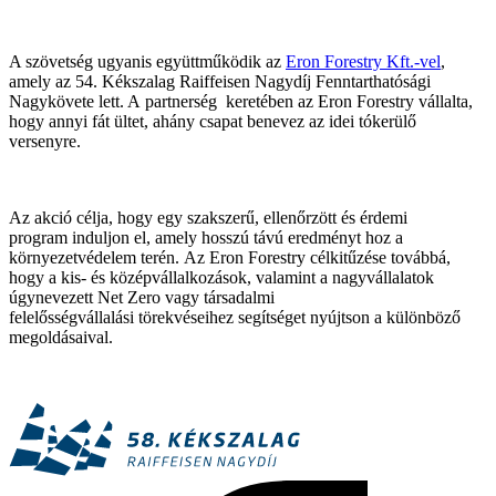
A szövetség ugyanis együttműködik az
Eron Forestry Kft.-vel
,
amely az 54. Kékszalag Raiffeisen Nagydíj Fenntarthatósági
Nagykövete lett. A partnerség keretében az Eron Forestry vállalta,
hogy annyi fát ültet, ahány csapat benevez az idei tókerülő
versenyre.
Az akció célja, hogy egy szakszerű, ellenőrzött és érdemi
program induljon el, amely hosszú távú eredményt hoz a
környezetvédelem terén. Az Eron Forestry célkitűzése továbbá,
hogy a kis- és középvállalkozások, valamint a nagyvállalatok
úgynevezett Net Zero vagy társadalmi
felelősségvállalási törekvéseihez segítséget nyújtson a különböző
megoldásaival.