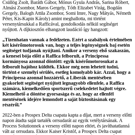
Csüllög Zsolt, Baráth Gábor, Mónus Gyula András, Sarina Róbert,
Almási Zsombor, Maros Gergely, Tóth Elizabet Virág, Bogdán
Gergely, Balogh Attila Zsombor, Somi Imre, Nagy Mátyás, Németh
Péter, Kis-Kapin Károly) amint meghallotta, mi történt
versenytársukkal a Rafficával, gondolkodás nélkül segítséget
nyújtott. A díjkiosztón elhangzott laudáció így hangzott:
„Tizenhatan vannak a fedélzeten. Ezért a szabályok értelmében
két kísérőmotorosuk van, hogy a teljes legénységnek baj esetén
segítséget tudjanak nyújtani. Amikor a verseny első szakaszán,
a kenesei bója előtt a Raffica felborult, a Principessa
kormányosa azonnal döntött: egyik kísérőmotorosukat a
felborult hajóhoz küldték. Ekkor még nem lehetett tudni,
történt-e személyi sérülés, esetleg komolyabb kár. Azzal, hogy a
Principessa azonnal hozzáértő, a Liberák mentésében
gyakorlott segítséget nyújtott legnagyobb ellenfele, a Raffica
számára, kiemelkedően sportszerű cselekedetet hajtott végre.
Kiemelhető a döntése gyorsasága és az, hogy az ellenfél
mentésének
idejére lemondott a saját biztosításának egy
részéről.”
2022-ben a Prospex Delta csapata kapta a díjat, mert a verseny előtti
napon átadta saját tartalék orrsudarát az egyik vetélytársának. A
Process Solutionnek a verseny előtti napon eltört, és javíthatatlanná
vált az orrsudara. Ekkor Kaiser Kristóf, a Prospex Delta csapat