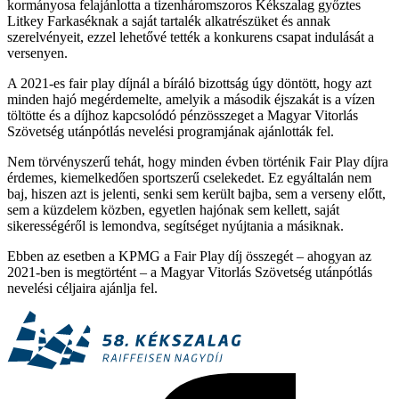
kormányosa felajánlotta a tizenháromszoros Kékszalag győztes
Litkey Farkaséknak a saját tartalék alkatrészüket és annak
szerelvényeit, ezzel lehetővé tették a konkurens csapat indulását a
versenyen.
A 2021-es fair play díjnál a bíráló bizottság úgy döntött, hogy azt
minden hajó megérdemelte, amelyik a második éjszakát is a vízen
töltötte és a díjhoz kapcsolódó pénzösszeget a Magyar Vitorlás
Szövetség utánpótlás nevelési programjának ajánlották fel.
Nem törvényszerű tehát, hogy minden évben történik Fair Play díjra
érdemes, kiemelkedően sportszerű cselekedet. Ez egyáltalán nem
baj, hiszen azt is jelenti, senki sem került bajba, sem a verseny előtt,
sem a küzdelem közben, egyetlen hajónak sem kellett, saját
sikerességéről is lemondva, segítséget nyújtania a másiknak.
Ebben az esetben a KPMG a Fair Play díj összegét – ahogyan az
2021-ben is megtörtént – a Magyar Vitorlás Szövetség utánpótlás
nevelési céljaira ajánlja fel.