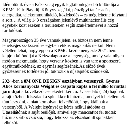
Idén ötödik éve a Kékszalag egyik legkülönlegesebb különdíja a
KPMG Fair Play díj. Könyvvizsgálat, pénzügyi tanácsadás,
energetika, telekommunikáció, közlekedés – és még lehetne folytatni
a sort… A világ 143 országában jelenlévő multinacionális cég
egyebek közt ezeken a területeken segíti szakértelmével a hozzá
fordulókat.
Magyarországon 35 éve vannak jelen, ez biztosan nem lenne
lehetséges szakszerű és egyben etikus magatartás nélkül. Nem
véletlen tehát, hogy éppen a KPMG kezdeményezte 2021-ben:
kapjon különdíjat a Kékszalagon az a legénység, amely valamilyen
módon megmutatja, hogy verseny közben is van tere a sportszerű
együttműködének, az egymás segítésének.Az előző évek
győzteseinek történetei jól tükrözik a díjalapítók szándékát.
2024-ben a
8M ONE DESIGN osztályban versenyző, Gyenes
Ákos kormányozta Weight és csapata kapta a fél millió forinttal
járó
díjat
a következő cselekedetükért: az Utasellátó (J24) hajónak
a rajt közben felszaladt a spinakker felhúzója, amelyet lehetetlennek
tűnt leszedni, emiatt komolyan felvetődött, hogy kiállnak a
versenyből. A Weight legénysége kérés nélkül átdobta az
Utasellátónak a saját beülőjét, amivel egy mancsaftot fel tudtak
húzni az árbóccsúcsra, hogy lehozza az elszabadult spinakker
felhúzót.