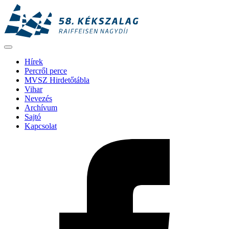
Hírek
Percről perce
MVSZ Hirdetőtábla
Vihar
Nevezés
Archívum
Sajtó
Kapcsolat