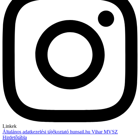
Linkek
Általános adatkezelési tájékoztató
hunsail.hu
Vihar
MVSZ
Hirdetőtábla