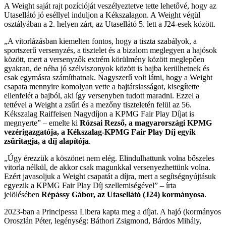
A Weight saját rajt pozícióját veszélyeztetve tette lehetővé, hogy az
Utasellátó jó eséllyel induljon a Kékszalagon. A Weight végül
osztályában a 2. helyen zárt, az Utasellátó 5. lett a J24-esek között.
„A vitorlázásban kiemelten fontos, hogy a tiszta szabályok, a
sportszerű versenyzés, a tisztelet és a bizalom meglegyen a hajósok
között, mert a versenyzők extrém körülmény között meglepően
gyakran, de néha jó szélviszonyok között is bajba kerülhetnek és
csak egymásra számíthatnak. Nagyszerű volt látni, hogy a Weight
csapata mennyire komolyan vette a bajtársiasságot, kisegítette
ellenfelét a bajból, aki így versenyben tudott maradni. Ezzel a
tettével a Weight a zsűri és a mezőny tiszteletén felül az 56.
Kékszalag Raiffeisen Nagydíjon a KPMG Fair Play Díjat is
megnyerte” – emelte ki
Rózsai Rezső, a magyarországi KPMG
vezérigazgatója, a Kékszalag-KPMG Fair Play Díj egyik
zsűritagja, a díj alapítója
.
„Úgy érezzük a köszönet nem elég. Elindulhattunk volna bőszeles
vitorla nélkül, de akkor csak magunkkal versenyezhettünk volna.
Ezért javasoljuk a Weight csapatát a díjra, mert a segítségnyújtásuk
egyezik a KPMG Fair Play Díj szellemiségével” – írta
jelölésében
Répássy Gábor, az Utasellátó (J24) kormányosa
.
2023-ban a Principessa Libera kapta meg a díjat. A hajó (kormányos
Oroszlán Péter, legénység: Báthori Zsigmond, Bárdos Mihály,