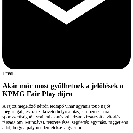
Email
Akár már most gyűlhetnek a jelölések a
KPMG Fair Play díjra
A rajtot megelőző hétfőn lecsapó vihar ugyanis több hajót
megrongált, és az ezt követő helyreállítás, kármentés során
sportszerűségből, segíteni akarásból jelesre vizsgázott a vitorlás
társadalom. Munkával, felszereléssel segítették egymást, függetlenül
attól, hogy a pályán ellenfelek-e vagy sem.