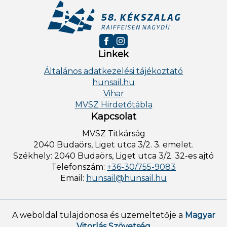
Linkek
Általános adatkezelési tájékoztató
hunsail.hu
Vihar
MVSZ Hirdetőtábla
Kapcsolat
MVSZ Titkárság
2040 Budaörs, Liget utca 3/2. 3. emelet.
Székhely: 2040 Budaörs, Liget utca 3/2. 32-es ajtó
Telefonszám:
+36-30/755-9083
Email:
hunsail@hunsail.hu
A weboldal tulajdonosa és üzemeltetője a
Magyar
Vitorlás Szövetség