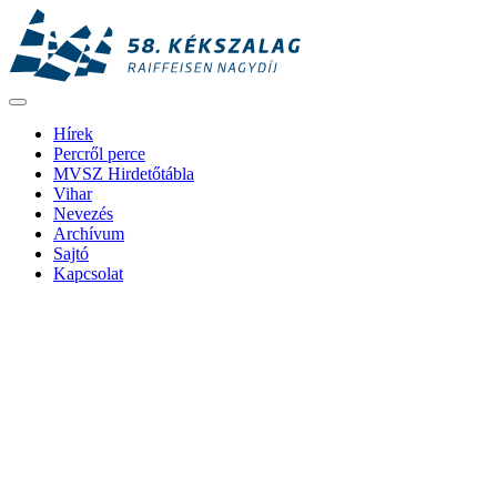
Hírek
Percről perce
MVSZ Hirdetőtábla
Vihar
Nevezés
Archívum
Sajtó
Kapcsolat