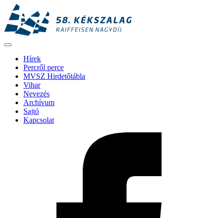
Hírek
Percről perce
MVSZ Hirdetőtábla
Vihar
Nevezés
Archívum
Sajtó
Kapcsolat