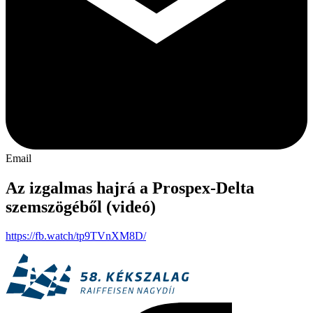
Email
Az izgalmas hajrá a Prospex-Delta
szemszögéből (videó)
https://fb.watch/tp9TVnXM8D/