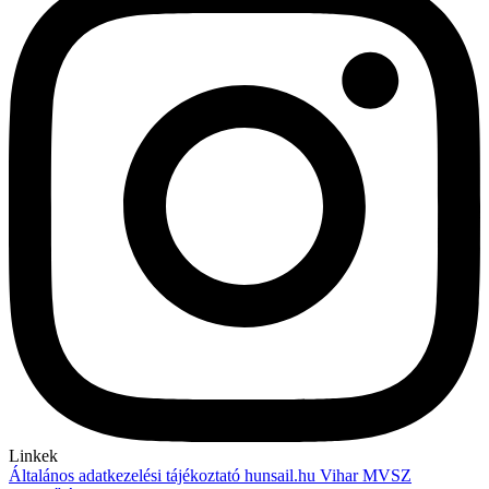
Linkek
Általános adatkezelési tájékoztató
hunsail.hu
Vihar
MVSZ