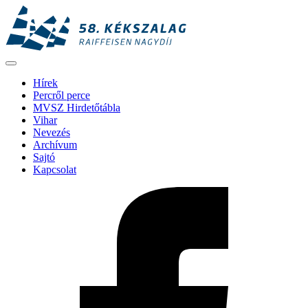
Hírek
Percről perce
MVSZ Hirdetőtábla
Vihar
Nevezés
Archívum
Sajtó
Kapcsolat