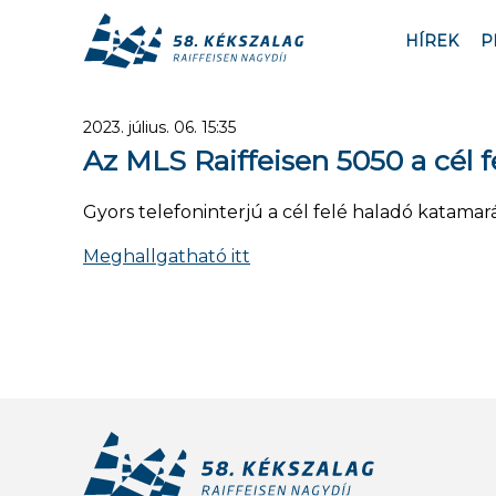
HÍREK
P
2023. július. 06. 15:35
Az MLS Raiffeisen 5050 a cél fe
Gyors telefoninterjú a cél felé haladó katamar
Meghallgatható itt