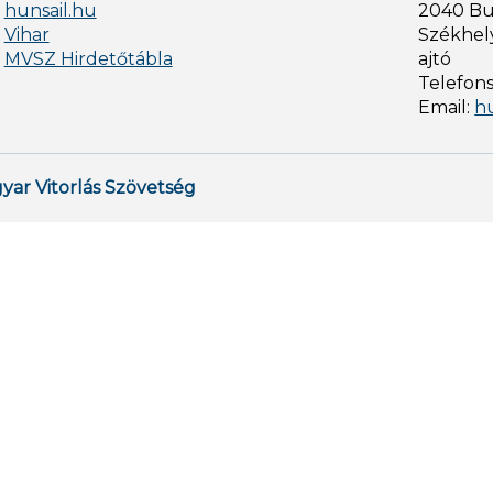
hunsail.hu
2040 Bud
Vihar
Székhely
MVSZ Hirdetőtábla
ajtó
Telefon
Email:
h
yar Vitorlás Szövetség