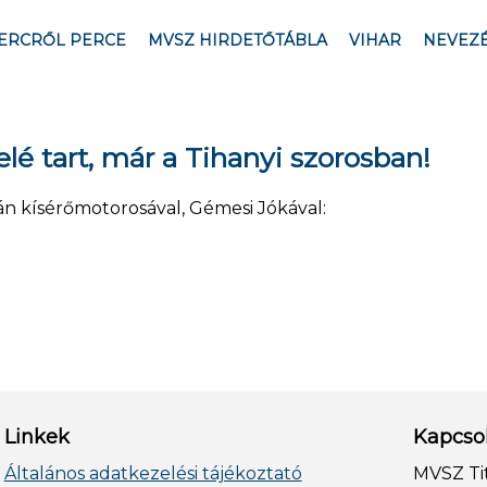
ERCRŐL PERCE
MVSZ HIRDETŐTÁBLA
VIHAR
NEVEZ
lé tart, már a Tihanyi szorosban!
án kísérőmotorosával, Gémesi Jókával:
Linkek
Kapcso
Általános adatkezelési tájékoztató
MVSZ Ti