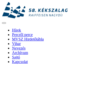
Hírek
Percről perce
MVSZ Hirdetőtábla
Vihar
Nevezés
Archívum
Sajtó
Kapcsolat