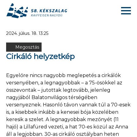
2024. július. 18. 13:25
Megosztás
Cirkáló helyzetkép
Egyelőre nincs nagyobb meglepetés a cirkálók
versenyében, a legnagyobbak – a 75-ösökkel az
összevontak – jutottak legtovább, jelenleg
nagyjából Balatonvilágos térségében
versenyeznek. Hasonló távon vannak túl a 70-esek
is, a kisebbek inkább a kenesei bója közelében
keresik a szelet. A legnagyobbak mezőnyét (11
hajó) a Lillafüred vezeti, a hat 70-es közül az Anna
áll a legjobban. 30-as cirkáló osztályban heten