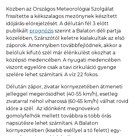
Közben az Országos Meteorológiai Szolgálat
frissítette a kékszalagos mezőnynek készített
időjárás-előrejelzését. A délután fél 3 előtt
publikált
prognózis
szerint a Balaton déli partja
közelében, Szárszótól keletre kialakultak az első
záporok. Amennyiben továbbfejlődnek, akkor a
belőlük kifutó szél már élénkülést okozhat a
középső medencében. A nyugati medencében
viszont egyelőre csak a tavi cirkuláció gyenge
szelére lehet számítani. A víz 22 fokos.
Délután zápor, zivatar környezetében átmeneti
jelleggel megerősödhet (40-55 km/h), esetleg
zivatarral néhol viharossá (60-65 km/h) válhat rövid
időre a szél. Az időnként megnövekvő
gomolyfelhők mellett továbbra is több órás
napsütésre lehet számítani. A Balaton
környezetében (kisebb eséllyel a tó felett) egy-