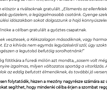
 először a riválisoknak gratulált.
„Elismerés az ellenfele
esebb győzelem, a legizgalmasabb csatánk. Gyenge szele
szülési időszakban sokat dolgozzunk a hajó könnyűszele
elnöke a célban gratulált a győztes csapatnak.
enek vesztesek, a Kékszalagon másodiknak, vagy harmadi
ávot. Ez a kihívás nem egymás legyőzéséről szól, úgy sz
egészen a legutolsó befutóig sorolhatnánk!”
ség főtitkára a füredi mólón azt mondta,
„sosem volt még
ire izgalmas, milyen változatos sportág a vitorlázás.
álok az eddig befutott élmenőknek, és további jó verse
esen folytatódik, hiszen a mezőny nagyrésze számára az 
 sokat segíthet, hogy mindenki célba érjen a szombat regge