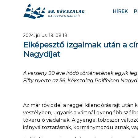
HÍREK
P
2024. július. 19. 08:18
Elképesztő izgalmak után a cím
Nagydíjat
A verseny 90 éve íródó történetének egyik le
Fifty nyerte az 56. Kékszalag Raiffeisen Nagydí
Az már röviddel a reggel kilenc órás rajt után k
veszélyben, ugyanis a vártnál gyengébb szélbe
tókerülő viadalnak. A gyenge, többször változó 
irányváltoztatásnak, kormánymozdulatnak, vag