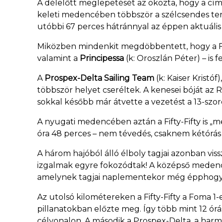
A délelőtt meglepetését az okozta, hogy a cí
keleti medencében többször a szélcsendes terül
utóbbi 67 perces hátránnyal az éppen aktuális
Miközben mindenkit megdöbbentett, hogy a Fift
valamint a
Principessa
(k: Oroszlán Péter) – is 
A
Prospex-Delta Sailing Team
(k: Kaiser Kristóf)
többször helyet cseréltek. A kenesei bóját az 
sokkal később már átvette a vezetést a 13-szoro
A nyugati medencében aztán a Fifty-Fifty is „me
óra 48 perces – nem tévedés, csaknem kétórás 
A három hajóból álló élboly tagjai azonban vis
izgalmak egyre fokozódtak! A középső medenc
amelynek tagjai naplementekor még épphogy á
Az utolsó kilométereken a Fifty-Fifty a Foma 
pillanatokban előzte meg. Így több mint 12 órá
célvonalon. A második a Prospex-Delta, a harm