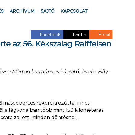
ÉS
ARCHÍVUM
SAJTÓ
KAPCSOLAT
Facebook
Twitter
Email
te az 56. Kékszalag Raiffeisen
ózsa Márton kormányos irányításával a Fifty-
c 56 másodperces rekordja ezúttal nincs
ől a légvonalban több mint 150 kilométeres
 csata zajlott, minden döntésnek,