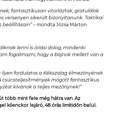
knek, fantasztikusan vitorláztak, gratulálok
s versenyen sikerült bizonyítanunk. Taktikai
s beállításain”
– mondta Józsa Márton.
knak lenni is óriási dolog, mindenki
oktam fogalmazni, hogy a bajnok mellett van a
 ilyen fordulatos a Kékszalag élmezőnyének
 A csúcsteljesítmények mögött fantasztikus
nyzést kívánok a teljes mezőnynek!”
út több mint fele még hátra van. Az
l kilenckor lejáró, 48 órás limitidőn belül.