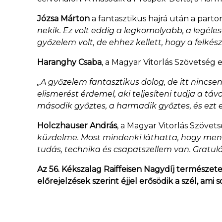
Józsa Márton
a fantasztikus hajrá után a parton
nekik. Ez volt eddig a legkomolyabb, a legél
győzelem volt, de ehhez kellett, hogy a felké
Haranghy Csaba
, a Magyar Vitorlás Szövetség 
„A győzelem fantasztikus dolog, de itt nincs
elismerést érdemel, aki teljesíteni tudja a t
második győztes, a harmadik győztes, és ezt 
Holczhauser András
, a Magyar Vitorlás Szövet
küzdelme. Most mindenki láthatta, hogy menny
tudás, technika és csapatszellem van. Gratul
Az 56. Kékszalag Raiffeisen Nagydíj természet
előrejelzések szerint éjjel erősödik a szél, ami