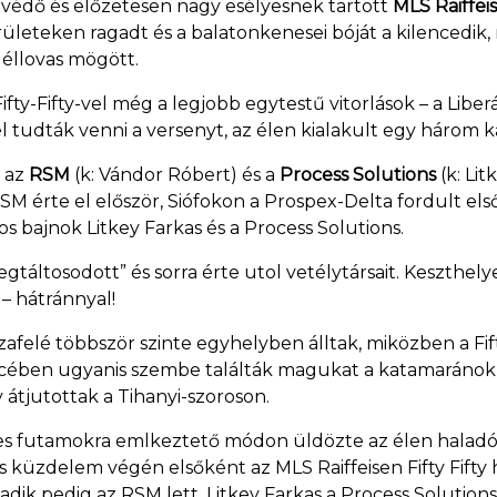
mvédő és előzetesen nagy esélyesnek tartott
MLS Raiffeis
eteken ragadt és a balatonkenesei bóját a kilencedik, míg
 éllovas mögött.
y-Fifty-vel még a legjobb egytestű vitorlások – a Liber
fel tudták venni a versenyt, az élen kialakult egy három 
, az
RSM
(k: Vándor Róbert) és a
Process Solutions
(k: Lit
RSM érte el először, Siófokon a Prospex-Delta fordult e
s bajnok Litkey Farkas és a Process Solutions.
gtáltosodott” és sorra érte utol vetélytársait. Keszthely
– hátránnyal!
szafelé többször szinte egyhelyben álltak, miközben a Fi
ében ugyanis szembe találták magukat a katamaránok a
tjutottak a Tihanyi-szoroson.
1-es futamokra emlkeztető módon üldözte az élen haladó
s küzdelem végén elsőként az MLS Raiffeisen Fifty Fifty h
adik pedig az RSM lett, Litkey Farkas a Process Solutio