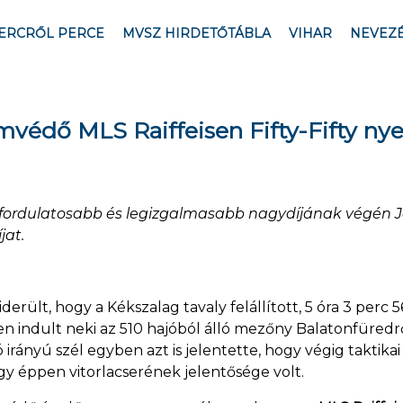
ERCRŐL PERCE
MVSZ HIRDETŐTÁBLA
VIHAR
NEVEZ
védő MLS Raiffeisen Fifty-Fifty nyer
gfordulatosabb és legizgalmasabb nagydíjának végén J
jat.
iderült, hogy a Kékszalag tavaly felállított, 5 óra 3 per
n indult neki az 510 hajóból álló mezőny Balatonfüredr
irányú szél egyben azt is jelentette, hogy végig taktikai
y éppen vitorlacserének jelentősége volt.