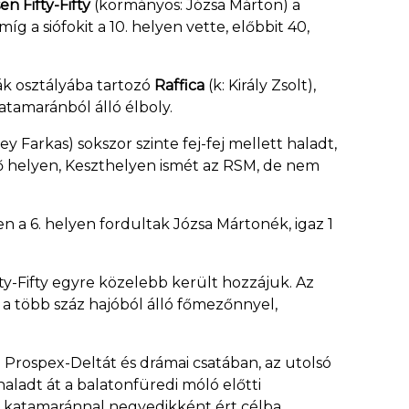
en Fifty-Fifty
(kormányos: Józsa Márton) a
 a siófokit a 10. helyen vette, előbbit 40,
ák osztályába tartozó
Raffica
(k: Király Zsolt),
katamaránból álló élboly.
key Farkas) sokszor szinte fej-fej mellett haladt,
lső helyen, Keszthelyen ismét az RSM, de nem
en a 6. helyen fordultak Józsa Mártonék, igaz 1
fty-Fifty egyre közelebb került hozzájuk. Az
 több száz hajóból álló főmezőnnyel,
 Prospex-Deltát és drámai csatában, az utolsó
aladt át a balatonfüredi móló előtti
ns katamaránnal negyedikként ért célba.