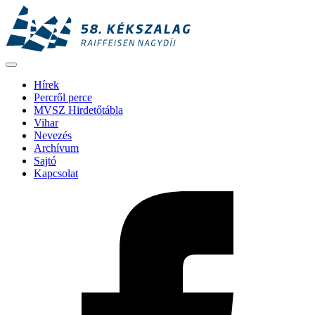
Hírek
Percről perce
MVSZ Hirdetőtábla
Vihar
Nevezés
Archívum
Sajtó
Kapcsolat