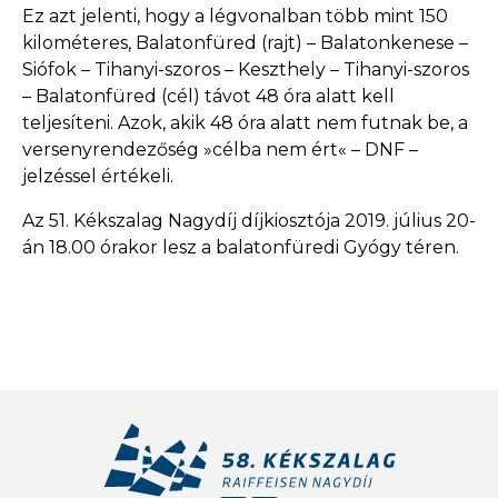
Ez azt jelenti, hogy a légvonalban több mint 150
kilométeres, Balatonfüred (rajt) – Balatonkenese –
Siófok – Tihanyi-szoros – Keszthely – Tihanyi-szoros
– Balatonfüred (cél) távot 48 óra alatt kell
teljesíteni. Azok, akik 48 óra alatt nem futnak be, a
versenyrendezőség »célba nem ért« – DNF –
jelzéssel értékeli.
Az 51. Kékszalag Nagydíj díjkiosztója 2019. július 20-
án 18.00 órakor lesz a balatonfüredi Gyógy téren.