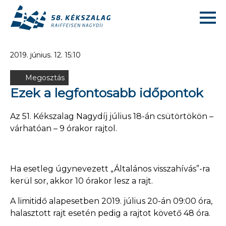
2019. június. 12. 15:10
Megosztás
Ezek a legfontosabb időpontok
Az 51. Kékszalag Nagydíj július 18-án csütörtökön –
várhatóan – 9 órakor rajtol.
Ha esetleg úgynevezett „Általános visszahívás”-ra
kerül sor, akkor 10 órakor lesz a rajt.
A limitidő alapesetben 2019. július 20-án 09:00 óra,
halasztott rajt esetén pedig a rajtot követő 48 óra.