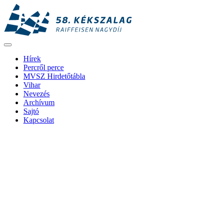
Hírek
Percről perce
MVSZ Hirdetőtábla
Vihar
Nevezés
Archívum
Sajtó
Kapcsolat