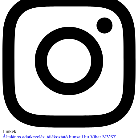
Linkek
Általános adatkezelési tájékoztató
hunsail.hu
Vihar
MVSZ