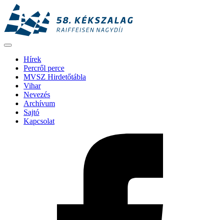
Hírek
Percről perce
MVSZ Hirdetőtábla
Vihar
Nevezés
Archívum
Sajtó
Kapcsolat