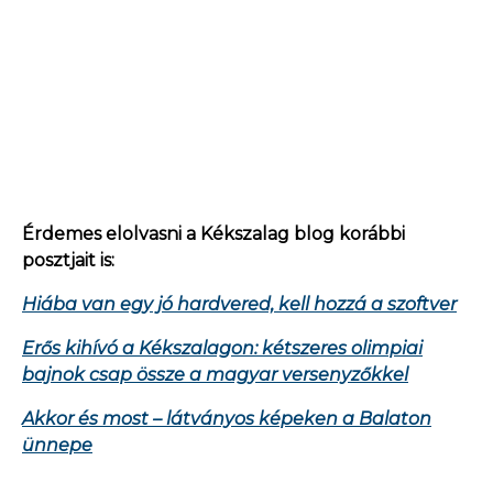
Érdemes elolvasni a Kékszalag blog korábbi
posztjait is:
Hiába van egy jó hardvered, kell hozzá a szoftver
Erős kihívó a Kékszalagon: kétszeres olimpiai
bajnok csap össze a magyar versenyzőkkel
Akkor és most – látványos képeken a Balaton
ünnepe