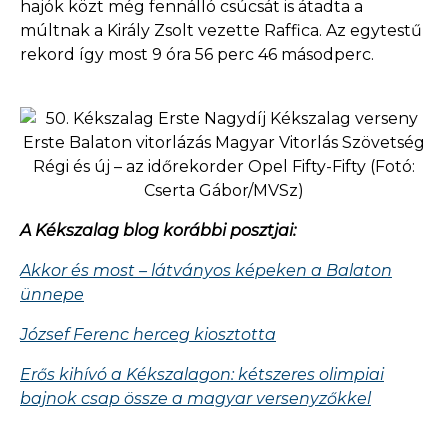
hajók közt még fennálló csúcsát is átadta a
múltnak a Király Zsolt vezette Raffica. Az egytestű
rekord így most 9 óra 56 perc 46 másodperc.
Régi és új – az időrekorder Opel Fifty-Fifty (Fotó:
Cserta Gábor/MVSz)
A Kékszalag blog korábbi posztjai:
Akkor és most – látványos képeken a Balaton
ünnepe
József Ferenc herceg kiosztotta
Erős kihívó a Kékszalagon: kétszeres olimpiai
bajnok csap össze a magyar versenyzőkkel