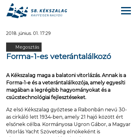
2018. június. 01. 17:29
Megosztás
Forma-1-es veterántalálkozó
A Kékszalag maga a balatoni vitorlázás. Annak is a
Forma-1-e és a veterántalálkozója, amely egyesíti
magában a legrégibb hagyományokat és a
csúcstechnológiai fejlesztéseket.
Az első Kékszalag győztese a Rabonbán nevű 30-
as cirkáló lett 1934-ben, amely 21 hajó között ért
elsőnek célba. Kormányosa Ugron Gábor, a Magyar
Vitorlás Yacht Szövetség elnökeként is