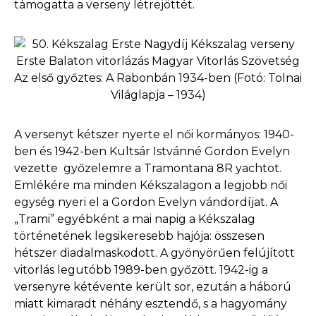
támogatta a verseny létrejöttét.
Az első győztes: A Rabonbán 1934-ben (Fotó: Tolnai
Világlapja – 1934)
A versenyt kétszer nyerte el női kormányos: 1940-
ben és 1942-ben Kultsár Istvánné Gordon Evelyn
vezette győzelemre a Tramontana 8R yachtot.
Emlékére ma minden Kékszalagon a legjobb női
egység nyeri el a Gordon Evelyn vándordíjat. A
„Trami” egyébként a mai napig a Kékszalag
történetének legsikeresebb hajója: összesen
hétszer diadalmaskodott. A gyönyörűen felújított
vitorlás legutóbb 1989-ben győzött. 1942-ig a
versenyre kétévente került sor, ezután a háború
miatt kimaradt néhány esztendő, s a hagyomány