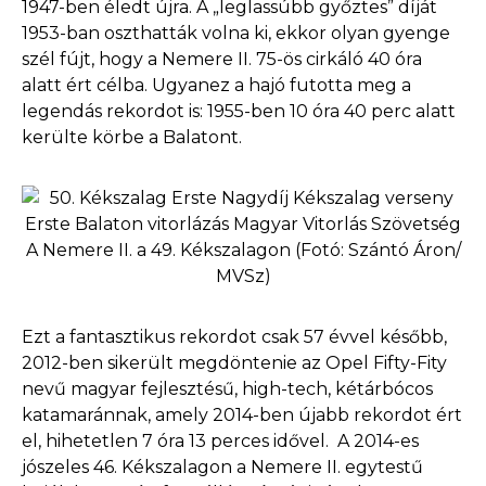
1947-ben éledt újra. A „leglassúbb győztes” díját
1953-ban oszthatták volna ki, ekkor olyan gyenge
szél fújt, hogy a Nemere II. 75-ös cirkáló 40 óra
alatt ért célba. Ugyanez a hajó futotta meg a
legendás rekordot is: 1955-ben 10 óra 40 perc alatt
kerülte körbe a Balatont.
A Nemere II. a 49. Kékszalagon (Fotó: Szántó Áron/
MVSz)
Ezt a fantasztikus rekordot csak 57 évvel később,
2012-ben sikerült megdöntenie az Opel Fifty-Fity
nevű magyar fejlesztésű, high-tech, kétárbócos
katamaránnak, amely 2014-ben újabb rekordot ért
el, hihetetlen 7 óra 13 perces idővel. A 2014-es
jószeles 46. Kékszalagon a Nemere II. egytestű