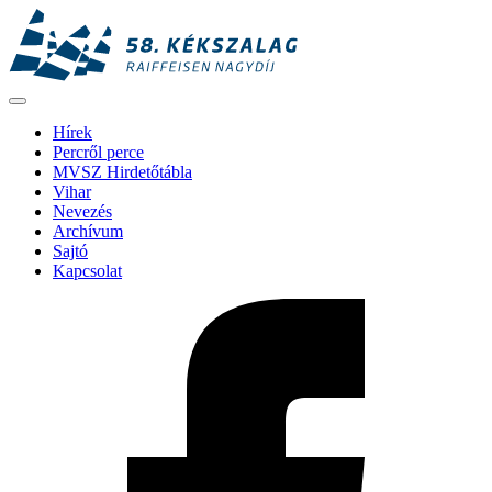
Hírek
Percről perce
MVSZ Hirdetőtábla
Vihar
Nevezés
Archívum
Sajtó
Kapcsolat