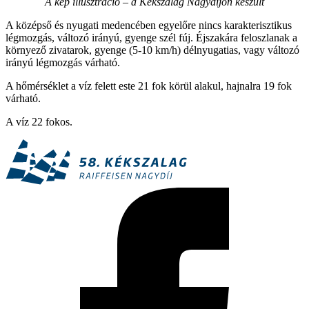
A kép illusztráció – a Kékszalag Nagydíjon készült
A középső és nyugati medencében egyelőre nincs karakterisztikus
légmozgás, változó irányú, gyenge szél fúj. Éjszakára feloszlanak a
környező zivatarok, gyenge (5-10 km/h) délnyugatias, vagy változó
irányú légmozgás várható.
A hőmérséklet a víz felett este 21 fok körül alakul, hajnalra 19 fok
várható.
A víz 22 fokos.