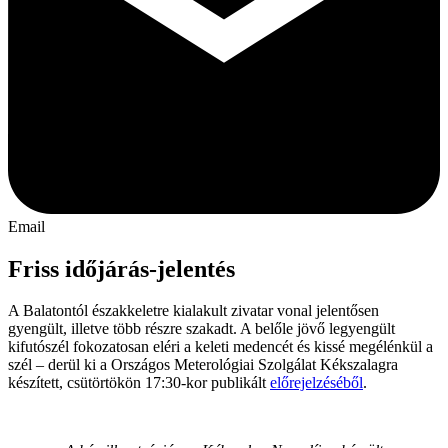
Email
Friss időjárás-jelentés
A Balatontól északkeletre kialakult zivatar vonal jelentősen
gyengült, illetve több részre szakadt. A belőle jövő legyengült
kifutószél fokozatosan eléri a keleti medencét és kissé megélénkül a
szél – derül ki a Országos Meterológiai Szolgálat Kékszalagra
készített, csütörtökön 17:30-kor publikált
előrejelzéséből
.