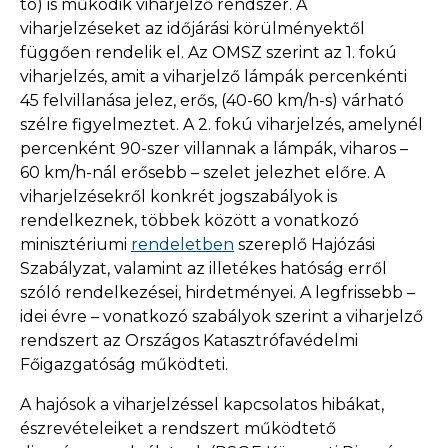
tó) is működik viharjelző rendszer. A
viharjelzéseket az időjárási körülményektől
függően rendelik el. Az OMSZ szerint az 1. fokú
viharjelzés, amit a viharjelző lámpák percenkénti
45 felvillanása jelez, erős, (40-60 km/h-s) várható
szélre figyelmeztet. A 2. fokú viharjelzés, amelynél
percenként 90-szer villannak a lámpák, viharos –
60 km/h-nál erősebb – szelet jelezhet előre. A
viharjelzésekről konkrét jogszabályok is
rendelkeznek, többek között a vonatkozó
minisztériumi
rendeletben
szereplő Hajózási
Szabályzat, valamint az illetékes hatóság erről
szóló rendelkezései, hirdetményei. A legfrissebb –
idei évre – vonatkozó szabályok szerint a viharjelző
rendszert az Országos Katasztrófavédelmi
Főigazgatóság működteti.
A hajósok a viharjelzéssel kapcsolatos hibákat,
észrevételeiket a rendszert működtető