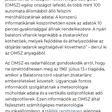
(OMSZ) egész országot lefedő, és több mint 100
automata állomásból álló felszíni
mérőhálózatának adatai. A korszerű
informatikának köszönhetően ezek az adatok 10
perces gyakorisággal állnak rendelkezésre. A nyári
balatoni viharok leginkább a zivatarokhoz
köthetőek, melyek fejlődése és áthelyeződése az
időjárási radarok segítségével követhető” – derül ki
az OMSZ anyagából.
Az OMSZ-es radarhálózat gondoskodik arról, hogy
ne ismétlődhessen meg az 1961. július 13-i tragédia,
amikor a Balatonra törő váratlan zivatarlánc
emberéleteket követelt. Ugyancsak fontos
információt szolgáltatnak a meteorológiai
műholdak adatai és a vertikális szélprofilokat adó
windprofilerek. Ezen információk az OMSZ által
fejlesztett számítógépes meteorológiai
munkaállomáson, a
HAWK rendszeren
jelennek