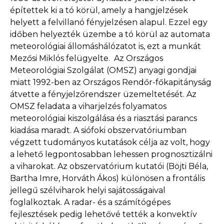
építettek ki a tó körül, amely a hangjelzések
helyett a felvillanó fényjelzésen alapul. Ezzel egy
időben helyezték üzembe a tó körül az automata
meteorológiai állomáshálózatot is, ezt a munkát
Mezősi Miklós felügyelte. Az Országos
Meteorológiai Szolgálat (OMSZ) anyagi gondjai
miatt 1992-ben az Országos Rendőr-főkapitányság
átvette a fényjelzőrendszer üzemeltetését. Az
OMSZ feladata a viharjelzés folyamatos
meteorológiai kiszolgálása és a riasztási parancs
kiadása maradt. A siófoki obszervatóriumban
végzett tudományos kutatások célja az volt, hogy
a lehető legpontosabban lehessen prognosztizálni
a viharokat. Az obszervatórium kutatói (Böjti Béla,
Bartha Imre, Horváth Ákos) különösen a frontális
jellegű szélviharok helyi sajátosságaival
foglalkoztak. A radar- és a számítógépes
fejlesztések pedig lehetővé tették a konvektív