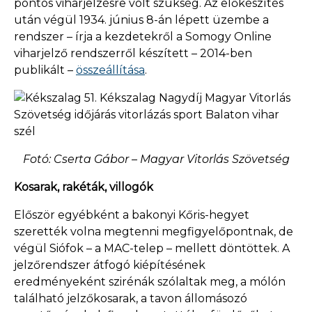
pontos viharjelzésre volt szükség. Az előkészítés
után végül 1934. június 8-án lépett üzembe a
rendszer – írja a kezdetekről a Somogy Online
viharjelző rendszerről készített – 2014-ben
publikált –
összeállítása
.
Fotó: Cserta Gábor – Magyar Vitorlás Szövetség
Kosarak, rakéták, villogók
Először egyébként a bakonyi Kőris-hegyet
szerették volna megtenni megfigyelőpontnak, de
végül Siófok – a MAC-telep – mellett döntöttek. A
jelzőrendszer átfogó kiépítésének
eredményeként szirénák szólaltak meg, a mólón
található jelzőkosarak, a tavon állomásozó