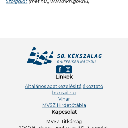
Szolgálat
(met.hu), www.nkh.gov.hu,
Linkek
Általános adatkezelési tájékoztató
hunsail.hu
Vihar
MVSZ Hirdetőtábla
Kapcsolat
MVSZ Titkárság
2040 Budaörs, Liget utca 3/2. 3. emelet.