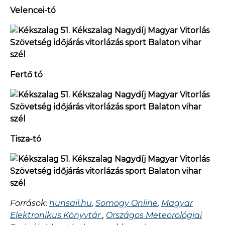
Velencei-tó
Fertő tó
Tisza-tó
Források:
hunsail.hu
,
Somogy Online
,
Magyar
Elektronikus Könyvtár
,
Országos Meteorológiai