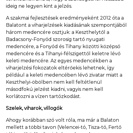
ideig ne legyen kint a jelzés.
A szakmai fejlesztések eredményeként 2012 óta a
Balatont a viharjelzések kiadásának szempontjából
három medencére osztjuk: a Keszthelytől a
Badacsony-Fonyód szorosig tartó nyugati
medencére, a Fonyód és Tihany közötti középső
medencére és a Tihanyi-félszigettől keletre lévő
keleti medencére. Az egyes medencékben a
viharjelzési fokozatok eltérőekis lehetnek, így
például a keleti medencében lévő zivatar miatt a
Keszthelyi-öbölben nem kell feltétlenül
másodfokú jelzést kiadni, vagyis nem kell
korlátozni a vízen tartózkodást.
Szelek, viharok, villogók
Ahogy korábban szó volt róla, ma már a Balaton
mellett a többi tavon (Velencei-tó, Tisza-tó, Fertő