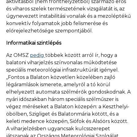
aktivitásból (nem fronthelyzetből) származó erős
és viharos szelek természetének vizsgálatát is, az
úgynevezett instabilitási vonalak és a mezoléptékű
konvektív folyamatok jobb felismerése és
előrejelezhetősége szempontjából.
Informatikai szintlépés
Az OMSZ
pedig
többek között arról ír, hogy a
balatoni viharjelzés színvonalas működtetése
speciális meteorológiai infrastruktúrát igényel.
„Fontos a Balaton közvetlen közelében zajló
légáramlások ismerete, amelyről a tó körül
elhelyezett automata szélmérők gondoskodnak. A
nyári időszakban három speciális szélműszer is
végez méréseket a Balaton közepén: a Keszthelyi-
öbölben, Szigliget és Balatonmária kötött, és a
keleti medence közepén, Siófok és Alsóörs között.
A viharjelzésben ugyancsak kulcsszerepet
játszanak az Országos Meteorológiai Szolgálat