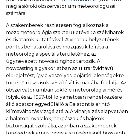
meg a siófoki obszervatórium meteorológusai
számára.
A szakemberek részletesen foglalkoznak a
mezometeorológia szakterületével: a szélviharok
és zivatarok kutatásával. A viharok helyzetének
pontos behatárolása és mozgásuk leírása a
meteorológia speciális területéhez, az
úgynevezett nowcastinghoz tartozik. A
nowcasting a gyakorlatban az ultrarövidtávú
előrejelzést, így a veszélyes időjárási jelenségekre
történő riasztások készítését is magába foglalja. Az
obszervatóriumban sokféle meteorológiai mérés
folyik, és az 1957-től folyamatosan rendelkezésre
álló adatsor egyedülálló a Balatont is érintő
klímaváltozás vizsgálatára. A viharjelzés alapvetően
a balatoni nyaralók, horgászok és hajósok
biztonságát szolgálja, azonban a szakemberek
törekednek arra is, hogy a szükségesnél hosszabb