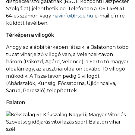
diszpécserszolgálatnak (RSOE Központi Diszpécser
Szolgálat) jelenthetik be. Telefonon a 06 1 469 41
64-es számon vagy
navinfo@rsoe.hu
e-mail címre
küldött levélben.
Térképen a villogók
Ahogy az alábbi térképen látszik, a Balatonon több
tucat viharjelző villogó van, a Velencei-tavon
három (Pákozd, Agárd, Velence), a Fertő tó magyar
oldalán egy, az ausztriai oldalon további 10 villogó
működik. A Tisza-tavon pedig 5 villogót
(Abádszalók, Kunsági Főcsatorna, Újlőrincalva,
Sarud, Poroszló) telepítettek.
Balaton