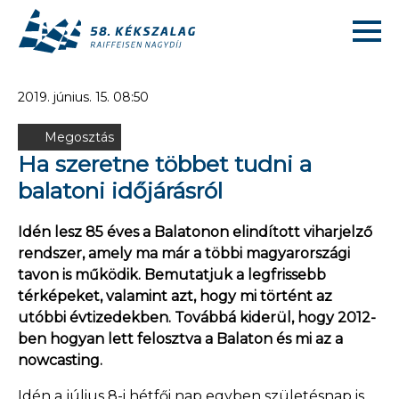
2019. június. 15. 08:50
Megosztás
Ha szeretne többet tudni a
balatoni időjárásról
Idén lesz 85 éves a Balatonon elindított viharjelző
rendszer, amely ma már a többi magyarországi
tavon is működik. Bemutatjuk a legfrissebb
térképeket, valamint azt, hogy mi történt az
utóbbi évtizedekben. Továbbá kiderül, hogy 2012-
ben hogyan lett felosztva a Balaton és mi az a
nowcasting.
Idén a július 8-i hétfői nap egyben születésnap is