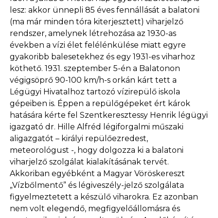
lesz: akkor ünnepli 85 éves fennállását a balatoni
(ma már minden tóra kiterjesztett) viharjelző
rendszer, amelynek létrehozása az 1930-as
években a vízi élet felélénkülése miatt egyre
gyakoribb balesetekhez és egy 1931-es viharhoz
köthető. 1931. szeptember 5-én a Balatonon
végigsöprő 90-100 km/h-s orkán kárt tett a
Légügyi Hivatalhoz tartozó vízirepülő iskola
gépeiben is. Éppen a repülőgépeket ért károk
hatására kérte fel Szentkeresztessy Henrik légügyi
igazgató dr. Hille Alfréd légiforgalmi műszaki
aligazgatót – királyi repülőezredest,
meteorológust -, hogy dolgozza ki a balatoni
viharjelző szolgálat kialakításának tervét.
Akkoriban egyébként a Magyar Vöröskereszt
„Vízbőlmentő” és légiveszély-jelző szolgálata
figyelmeztetett a készülő viharokra. Ez azonban
nem volt elegendő, megfigyelőállomásra és