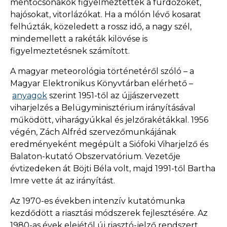
mentőcsónakok figyelmeztették a fürdőzőket,
hajósokat, vitorlázókat. Ha a mólón lévő kosarat
felhúzták, közeledett a rossz idő, a nagy szél,
mindemellett a rakéták kilövése is
figyelmeztetésnek számított.
A magyar meteorológia történetéről szóló – a
Magyar Elektronikus Könyvtárban elérhető –
anyagok
szerint 1951-től az újjászervezett
viharjelzés a Belügyminisztérium irányításával
működött, viharágyúkkal és jelzőrakétákkal. 1956
végén, Zách Alfréd szervezőmunkájának
eredményeként megépült a Siófoki Viharjelző és
Balaton-kutató Obszervatórium. Vezetője
évtizedeken át Böjti Béla volt, majd 1991-től Bartha
Imre vette át az irányítást.
Az 1970-es években intenzív kutatómunka
kezdődött a riasztási módszerek fejlesztésére. Az
1980-as évek elejétől új riasztó-jelző rendszert