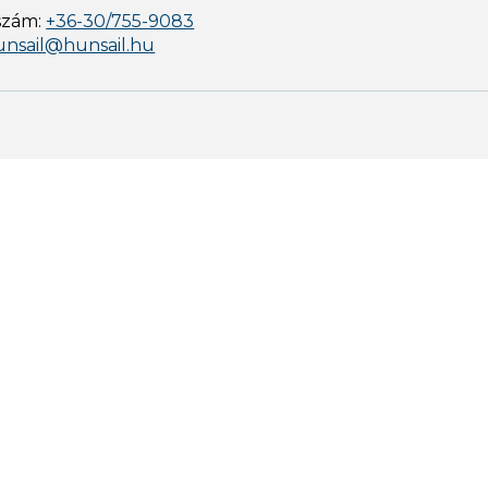
szám:
+36-30/755-9083
unsail@hunsail.hu