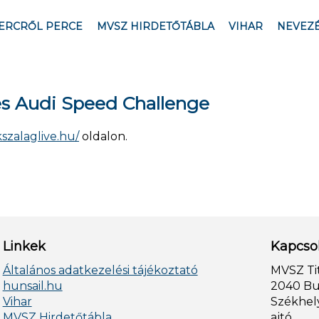
ERCRŐL PERCE
MVSZ HIRDETŐTÁBLA
VIHAR
NEVEZ
s Audi Speed Challenge
kszalaglive.hu/
oldalon.
Linkek
Kapcso
Általános adatkezelési tájékoztató
MVSZ Ti
hunsail.hu
2040 Bud
Vihar
Székhely
MVSZ Hirdetőtábla
ajtó