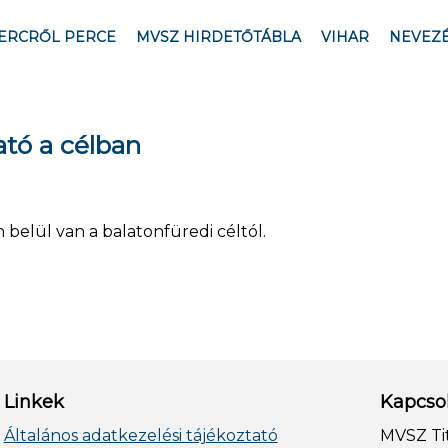
ERCRŐL PERCE
MVSZ HIRDETŐTÁBLA
VIHAR
NEVEZ
tó a célban
n belül van a balatonfüredi céltól.
Linkek
Kapcso
Általános adatkezelési tájékoztató
MVSZ Ti