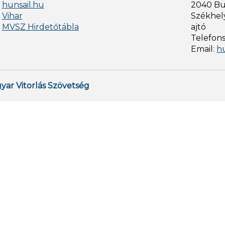
hunsail.hu
2040 Bud
Vihar
Székhely
MVSZ Hirdetőtábla
ajtó
Telefon
Email:
h
yar Vitorlás Szövetség