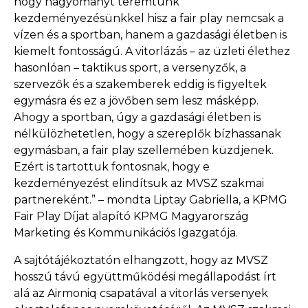
hogy hagyományt teremtünk
kezdeményezésünkkel hisz a fair play nemcsak a
vízen és a sportban, hanem a gazdasági életben is
kiemelt fontosságú. A vitorlázás – az üzleti élethez
hasonlóan – taktikus sport, a versenyzők, a
szervezők és a szakemberek eddig is figyeltek
egymásra és ez a jövőben sem lesz másképp.
Ahogy a sportban, úgy a gazdasági életben is
nélkülözhetetlen, hogy a szereplők bízhassanak
egymásban, a fair play szellemében küzdjenek.
Ezért is tartottuk fontosnak, hogy e
kezdeményezést elindítsuk az MVSZ szakmai
partnereként.” – mondta Liptay Gabriella, a KPMG
Fair Play Díjat alapító KPMG Magyarország
Marketing és Kommunikációs Igazgatója.
A sajtótájékoztatón elhangzott, hogy az MVSZ
hosszú távú együttműködési megállapodást írt
alá az Airmoniq csapatával a vitorlás versenyek