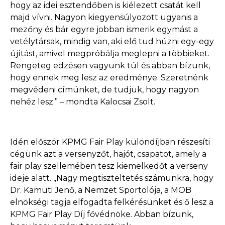
hogy az idei esztendőben is kiélezett csatát kell
majd vívni. Nagyon kiegyensúlyozott ugyanis a
mezőny és bár egyre jobban ismerik egymást a
vetélytársak, mindig van, aki elő tud húzni egy-egy
újítást, amivel megpróbálja meglepni a többieket.
Rengeteg edzésen vagyunk túl és abban bízunk,
hogy ennek meg lesz az eredménye. Szeretnénk
megvédeni címünket, de tudjuk, hogy nagyon
nehéz lesz.” – mondta Kalocsai Zsolt.
Idén először KPMG Fair Play különdíjban részesíti
cégünk azt a versenyzőt, hajót, csapatot, amely a
fair play szellemében tesz kiemelkedőt a verseny
ideje alatt. „Nagy megtiszteltetés számunkra, hogy
Dr. Kamuti Jenő, a Nemzet Sportolója, a MOB
elnökségi tagja elfogadta felkérésünket és ő lesz a
KPMG Fair Play Díj fővédnöke. Abban bízunk,