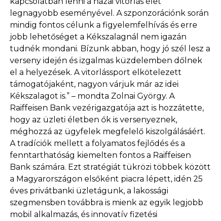
kapcsolatban lenni a hazai vitorlás élet
legnagyobb eseményével. A szponzorációnk során
mindig fontos célunk a figyelemfelhívás és erre
jobb lehetőséget a Kékszalagnál nem igazán
tudnék mondani. Bízunk abban, hogy jó szél lesz a
verseny idején és izgalmas küzdelemben dőlnek
el a helyezések. A vitorlássport elkötelezett
támogatójaként, nagyon várjuk már az idei
Kékszalagot is.” – mondta Zolnai György. A
Raiffeisen Bank vezérigazgatója azt is hozzátette,
hogy az üzleti életben ők is versenyeznek,
méghozzá az ügyfelek megfelelő kiszolgálásáért.
A tradíciók mellett a folyamatos fejlődés és a
fenntarthatóság kiemelten fontos a Raiffeisen
Bank számára. Ezt stratégiát tükrözi többek között
a Magyarországon elsőként piacra lépett, idén 25
éves privátbanki üzletágunk, a lakossági
szegmensben továbbra is mienk az egyik legjobb
mobil alkalmazás, és innovatív fizetési