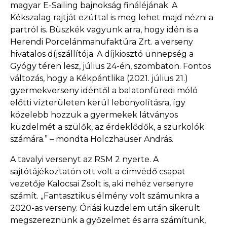
magyar E-Sailing bajnokság fináléjának. A
Kékszalag rajtját ezúttal is meg lehet majd nézni a
partról is. Büszkék vagyunk arra, hogy idén is a
Herendi Porcelánmanufaktúra Zrt. a verseny
hivatalos díjszállítója. A díjkiosztó ünnepség a
Gyógy téren lesz, július 24-én, szombaton. Fontos
változás, hogy a Kékpántlika (2021. július 21.)
gyermekverseny idéntől a balatonfüredi móló
előtti vízterületen kerül lebonyolításra, így
közelebb hozzuk a gyermekek látványos
küzdelmét a szülők, az érdeklődők, a szurkolók
számára.” – mondta Holczhauser András.
A tavalyi versenyt az RSM 2 nyerte. A
sajtótájékoztatón ott volt a címvédő csapat
vezetője Kalocsai Zsolt is, aki nehéz versenyre
számít. „Fantasztikus élmény volt számunkra a
2020-as verseny. Óriási küzdelem után sikerült
megszereznünk a győzelmet és arra számítunk,