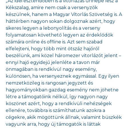
„Az idei esztendőben is a vitorlázás ünnepe lesz a
Kékszalag, amire nem csak a versenyzők
készülnek, hanem a Magyar Vitorlás Szövetség is. A
háttérben nagyon sokan dolgoznak azért, hogy
sikeres legyen a lebonyolítás és a verseny
folyamatosan követhető legyen az érdeklődők
számára online és offline is. Azt sem szabad
elfelejteni, hogy több mint ötszáz hajóról
beszélünk, ami közel háromezer vitorlázót jelent –
ennyi hajó egyidejű jelenléte a tavon már
önmagában is rendkívül nagy esemény,
különösen, ha versenyeznek egymással. Egy ilyen
nemzetközileg is rangosan jegyzett és
hagyományokban gazdag esemény nem jöhetne
létre a támogatóink nélkül, így nagyon nagy
köszönet azért, hogy a rendkívüli nehézségek
ellenére, továbbra is számíthatunk azokra a
cégekre, akik mögöttünk állnak, valamint büszkék
vagyunk arra, hogy új támogatók is láttak