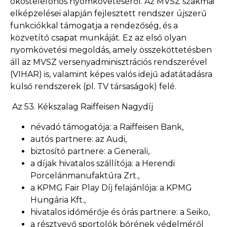
okostelefonos nyomkövetéséről. Az MVSZ szakmai
elképzelései alapján fejlesztett rendszer újszerű
funkciókkal támogatja a rendezőség, és a
közvetítő csapat munkáját. Ez az első olyan
nyomkövetési megoldás, amely összeköttetésben
áll az MVSZ versenyadminisztrációs rendszerével
(VIHAR) is, valamint képes valós idejű adatátadásra
külső rendszerek (pl. TV társaságok) felé.
Az 53. Kékszalag Raiffeisen Nagydíj
névadó támogatója: a Raiffeisen Bank,
autós partnere: az Audi,
biztosító partnere: a Generali,
a díjak hivatalos szállítója: a Herendi
Porcelánmanufaktúra Zrt.,
a KPMG Fair Play Díj felajánlója: a KPMG
Hungária Kft.,
hivatalos időmérője és órás partnere: a Seiko,
a résztvevő sportolók bőrének védelméről