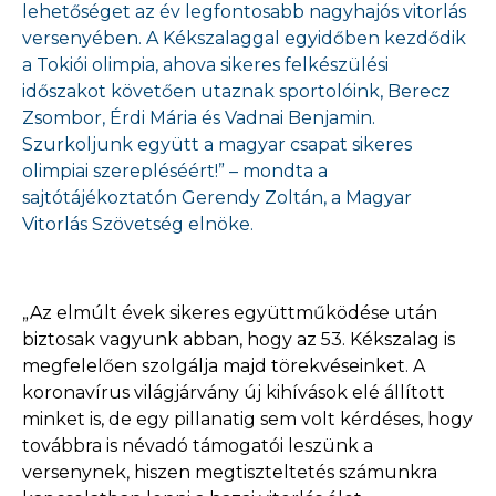
lehetőséget az év legfontosabb nagyhajós vitorlás
versenyében. A Kékszalaggal egyidőben kezdődik
a Tokiói olimpia, ahova sikeres felkészülési
időszakot követően utaznak sportolóink, Berecz
Zsombor, Érdi Mária és Vadnai Benjamin.
Szurkoljunk együtt a magyar csapat sikeres
olimpiai szerepléséért!” – mondta a
sajtótájékoztatón Gerendy Zoltán, a Magyar
Vitorlás Szövetség elnöke.
„Az elmúlt évek sikeres együttműködése után
biztosak vagyunk abban, hogy az 53. Kékszalag is
megfelelően szolgálja majd törekvéseinket. A
koronavírus világjárvány új kihívások elé állított
minket is, de egy pillanatig sem volt kérdéses, hogy
továbbra is névadó támogatói leszünk a
versenynek, hiszen megtiszteltetés számunkra