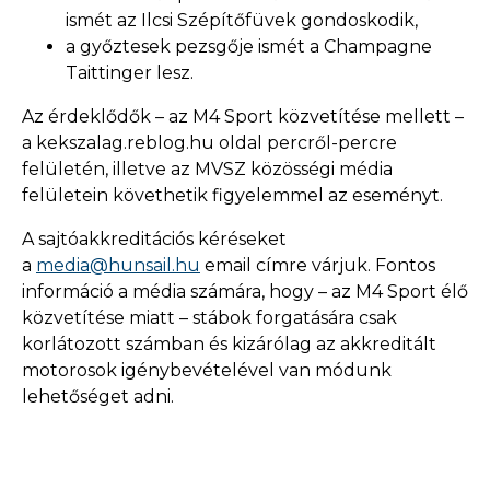
ismét az Ilcsi Szépítőfüvek gondoskodik,
a győztesek pezsgője ismét a Champagne
Taittinger lesz.
Az érdeklődők – az M4 Sport közvetítése mellett –
a kekszalag.reblog.hu oldal percről-percre
felületén, illetve az MVSZ közösségi média
felületein követhetik figyelemmel az eseményt.
A sajtóakkreditációs kéréseket
a
media@hunsail.hu
email címre várjuk. Fontos
információ a média számára, hogy – az M4 Sport élő
közvetítése miatt – stábok forgatására csak
korlátozott számban és kizárólag az akkreditált
motorosok igénybevételével van módunk
lehetőséget adni.