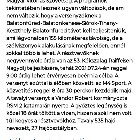
Magyar Vitorlás Szövetség. A programok
tekintetében lesznek ugyan változások, de ami
nem változik, hogy a versenyzőknek a
Balatonfüred-Balatonkenese-Siófok-Tihany-
Keszthely-Balatonfüred távot kell teljesíteniük,
ami légvonalban 155 kilométeres távolság, de a
szélviszonyok alakulásának megfelelően, ennél
sokkal több is lehet. A résztvevőknek
negyvennyolc órája van az 53. Kékszalag Raiffeisen
Nagydíj teljesítésére, tehát 2021.07.24-én reggel
9:00 óráig lehet érvényesen beérni a célba. A
versenyt ezúttal is élőben közvetíti az M4 Sport. A
közvetítés reggel 8 óra 30 perckor kezdődik majd.
A tavalyi versenyt a Vándor Róbert kormányozta
RSM 2 katamarán nyerte. A győztes legénység is
közel 18 órát töltött a vízen, hiszen a szél nem volt
túl kegyes a résztvevőkhöz. Tavaly 535 hajó
nevezett, 27 hajóosztályban.