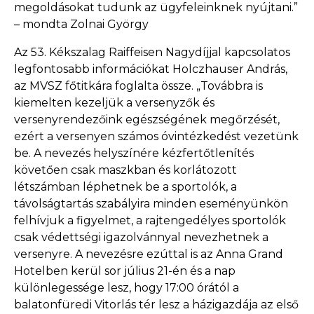
megoldásokat tudunk az ügyfeleinknek nyújtani.”
– mondta Zolnai György
Az 53. Kékszalag Raiffeisen Nagydíjjal kapcsolatos
legfontosabb információkat Holczhauser András,
az MVSZ főtitkára foglalta össze. „Továbbra is
kiemelten kezeljük a versenyzők és
versenyrendezőink egészségének megőrzését,
ezért a versenyen számos óvintézkedést vezetünk
be. A nevezés helyszínére kézfertőtlenítés
követően csak maszkban és korlátozott
létszámban léphetnek be a sportolók, a
távolságtartás szabályira minden eseményünkön
felhívjuk a figyelmet, a rajtengedélyes sportolók
csak védettségi igazolvánnyal nevezhetnek a
versenyre. A nevezésre ezúttal is az Anna Grand
Hotelben kerül sor július 21-én és a nap
különlegessége lesz, hogy 17:00 órától a
balatonfüredi Vitorlás tér lesz a házigazdája az első