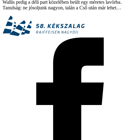
Wallis pedig a déli part közelében beült egy méretes lavórba.
Tanulság: ne jósoljunk nagyon, talán a Cső után már lehet…