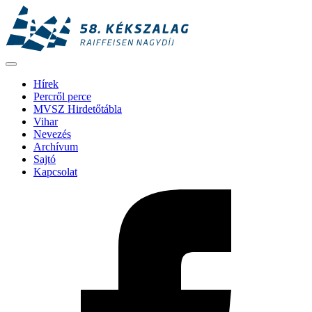
Hírek
Percről perce
MVSZ Hirdetőtábla
Vihar
Nevezés
Archívum
Sajtó
Kapcsolat