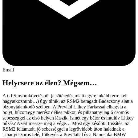
Email
Helycsere az élen? Mégsem…
A GPS nyomkövetésből (a sötétedés miatt egyre inkább erre kell
hagyatkoznunk…) úgy tűnik, az RSM2 beragadt Badacsony alatt a
bizonytalankodó szélben. A Prevital Litkey Farkassal elhagyta a
bolyt, húzott egy merész délies takkot, és pillanatnyilag 6 csomós
sebességgel az első helyen látszik. Ismét egy bátor és intuitív Litkey
húzás? Azért messze még a vége… Most egy későbbi frissítés: az
RSM2 feltámadt, jó sebességgel a legrövidebb úton haladnak a
Tihanyi szoros felé, Litkeyék a Previtallal és a Nanushka BMW