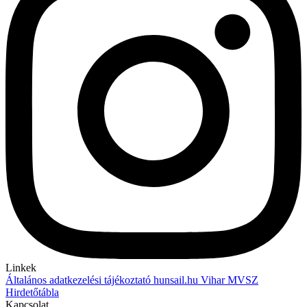
Linkek
Általános adatkezelési tájékoztató
hunsail.hu
Vihar
MVSZ
Hirdetőtábla
Kapcsolat