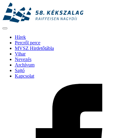
Hírek
Percről perce
MVSZ Hirdetőtábla
Vihar
Nevezés
Archívum
Sajtó
Kapcsolat