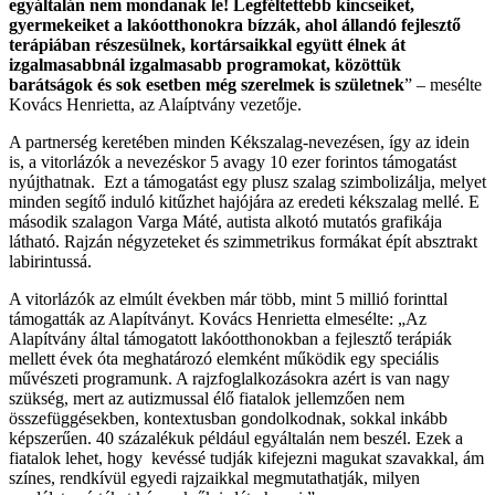
egyáltalán nem mondanak le! Legféltettebb kincseiket,
gyermekeiket a lakóotthonokra bízzák, ahol állandó fejlesztő
terápiában részesülnek, kortársaikkal együtt élnek át
izgalmasabbnál izgalmasabb programokat, közöttük
barátságok és sok esetben még szerelmek is születnek
” – mesélte
Kovács Henrietta, az Alaíptvány vezetője.
A partnerség keretében minden Kékszalag-nevezésen, így az idein
is, a vitorlázók a nevezéskor 5 avagy 10 ezer forintos támogatást
nyújthatnak. Ezt a támogatást egy plusz szalag szimbolizálja, melyet
minden segítő induló kitűzhet hajójára az eredeti kékszalag mellé. E
második szalagon Varga Máté, autista alkotó mutatós grafikája
látható. Rajzán négyzeteket és szimmetrikus formákat épít absztrakt
labirintussá.
A vitorlázók az elmúlt években már több, mint 5 millió forinttal
támogatták az Alapítványt. Kovács Henrietta elmesélte: „Az
Alapítvány által támogatott lakóotthonokban a fejlesztő terápiák
mellett évek óta meghatározó elemként működik egy speciális
művészeti programunk. A rajzfoglalkozásokra azért is van nagy
szükség, mert az autizmussal élő fiatalok jellemzően nem
összefüggésekben, kontextusban gondolkodnak, sokkal inkább
képszerűen. 40 százalékuk például egyáltalán nem beszél. Ezek a
fiatalok lehet, hogy kevéssé tudják kifejezni magukat szavakkal, ám
színes, rendkívül egyedi rajzaikkal megmutathatják, milyen