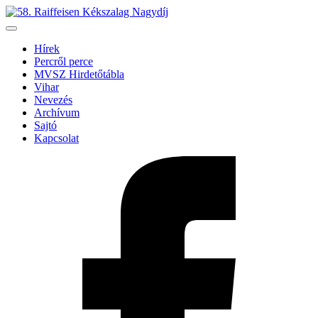
Hírek
Percről perce
MVSZ Hirdetőtábla
Vihar
Nevezés
Archívum
Sajtó
Kapcsolat