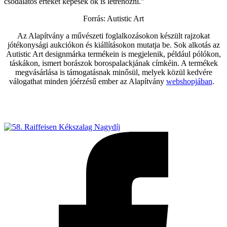
csodálatos értéket képesek ők is létrehozni.”
Forrás: Autistic Art
Az Alapítvány a művészeti foglalkozásokon készült rajzokat
jótékonysági aukciókon és kiállításokon mutatja be. Sok alkotás az
Autistic Art designmárka termékein is megjelenik, például pólókon,
táskákon, ismert borászok borospalackjának címkéin. A termékek
megvásárlása is támogatásnak minősül, melyek közül kedvére
válogathat minden jóérzésű ember az Alapítvány
webshopjában
.