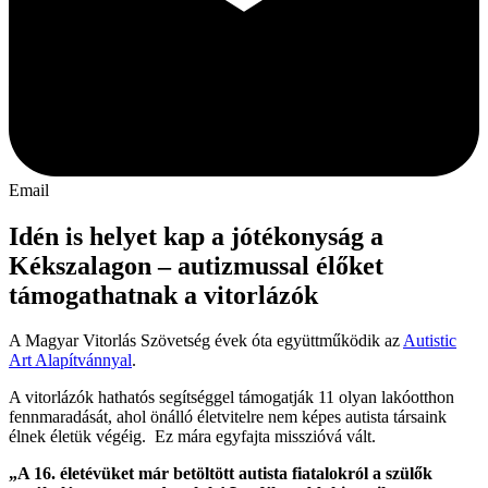
Email
Idén is helyet kap a jótékonyság a
Kékszalagon – autizmussal élőket
támogathatnak a vitorlázók​​​​​​​
A Magyar Vitorlás Szövetség évek óta együttműködik az
Autistic
Art Alapítvánnyal
.
A vitorlázók hathatós segítséggel támogatják 11 olyan lakóotthon
fennmaradását, ahol önálló életvitelre nem képes autista társaink
élnek életük végéig. Ez mára egyfajta misszióvá vált.
„A 16. életévüket már betöltött autista fiatalokról a szülők