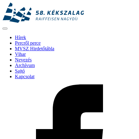
Hírek
Percről perce
MVSZ Hirdetőtábla
Vihar
Nevezés
Archívum
Sajtó
Kapcsolat