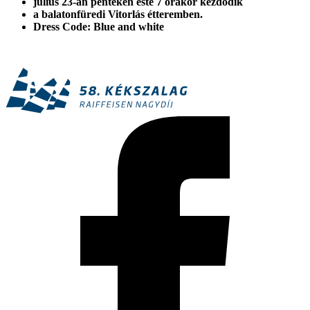
július 23-án pénteken este 7 órakor kezdődik
a balatonfüredi Vitorlás étteremben.
Dress Code: Blue and white