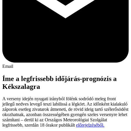
Email
Íme a legfrissebb időjárás-prognózis a
Kékszalagra
A verseny idején nyugati irányból fölénk sodródó meleg front
jellegű nedves levegő teszi labilissá a légkört. Az időnként kialakuló
záporok esetleg zivatarok átmeneti, de rövid ideig tartó szélerősödést
okozhatnak, azonban összességében gyengén szeles versenyre lehet
számítani – derül ki az Országos Meteorológiai Szolgálat
legfrissebb, szerdán 18 órakor publikált
előrejelzéséből.