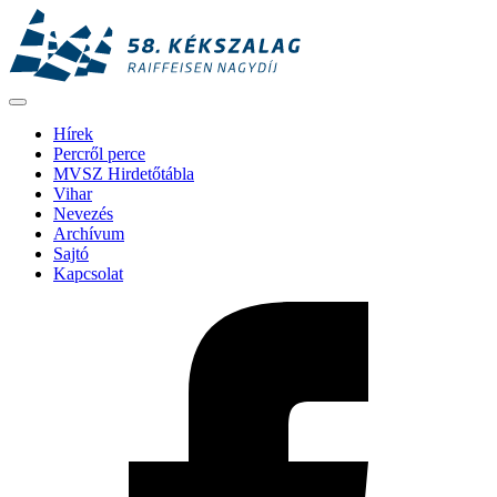
Hírek
Percről perce
MVSZ Hirdetőtábla
Vihar
Nevezés
Archívum
Sajtó
Kapcsolat