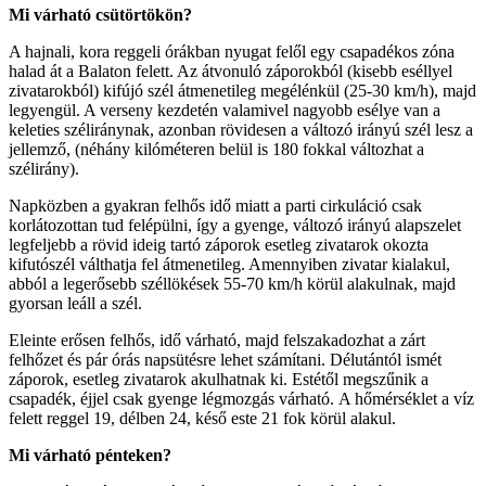
Mi várható csütörtökön?
A hajnali, kora reggeli órákban nyugat felől egy csapadékos zóna
halad át a Balaton felett. Az átvonuló záporokból (kisebb eséllyel
zivatarokból) kifújó szél átmenetileg megélénkül (25-30 km/h), majd
legyengül. A verseny kezdetén valamivel nagyobb esélye van a
keleties széliránynak, azonban rövidesen a változó irányú szél lesz a
jellemző, (néhány kilóméteren belül is 180 fokkal változhat a
szélirány).
Napközben a gyakran felhős idő miatt a parti cirkuláció csak
korlátozottan tud felépülni, így a gyenge, változó irányú alapszelet
legfeljebb a rövid ideig tartó záporok esetleg zivatarok okozta
kifutószél válthatja fel átmenetileg. Amennyiben zivatar kialakul,
abból a legerősebb széllökések 55-70 km/h körül alakulnak, majd
gyorsan leáll a szél.
Eleinte erősen felhős, idő várható, majd felszakadozhat a zárt
felhőzet és pár órás napsütésre lehet számítani. Délutántól ismét
záporok, esetleg zivatarok akulhatnak ki. Estétől megszűnik a
csapadék, éjjel csak gyenge légmozgás várható. A hőmérséklet a víz
felett reggel 19, délben 24, késő este 21 fok körül alakul.
Mi várható pénteken?