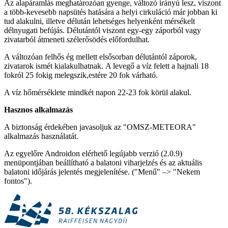
Az alapáramlás meghatározóan gyenge, változó irányú lesz, viszont
a több-kevesebb napsütés hatására a helyi cirkuláció már jobban ki
tud alakulni, illetve délután lehetséges helyenként mérsékelt
délnyugati befújás. Délutántól viszont egy-egy záporból vagy
zivatarból átmeneti szélerősödés előfordulhat.
A változóan felhős ég mellett elsősorban délutántól záporok,
zivatarok ismét kialakulhatnak. A levegő a víz felett a hajnali 18
fokról 25 fokig melegszik,estére 20 fok várható.
A víz hőmérséklete mindkét napon 22-23 fok körül alakul.
Hasznos alkalmazás
A biztonság érdekében javasoljuk az "OMSZ-METEORA"
alkalmazás használatát.
Az egyelőre Androidon elérhető legújabb verzió (2.0.9)
menüpontjában beállítható a balatoni viharjelzés és az aktuális
balatoni időjárás jelentés megjelenítése. ("Menű" –> "Nekem
fontos").